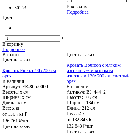
-
+
В корзину
30153
Подробнее
Цвет
-
+
В корзину
Подробнее
В салоне
Цвет на заказ
Цвет на заказ
Кровать Bourbon с мягким
Кровать Firenze 90х200 см,
изголовьем и высоким
орех
изножьем 120х200 см, светлый
В наличии
орех
Артикул: FR-865-0000
В наличии
Высота:
x см
Артикул: BJ_444_2
Ширина:
x см
Высота:
105 см
Длина:
x см
Ширина:
134 см
Вес:
x кг
Длина:
212 см
Вес:
32 кг
от
136 761 ₽
от
132 843 ₽
136 761
₽
/шт
132 843
₽
/шт
Цвет на заказ
Цвет на заказ