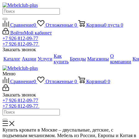
Сравнение
0
Отложенные
0
Корзина
0
пуста
0
Войти
Мой кабинет
+7 926 812-09-77
+7 926 812-09-77
Заказать звонок
Как
О
Каталог
Акции
Услуги
Бренды
Магазины
Ко
купить
компании
Меню
Сравнение
0
Отложенные
0
Корзина
0
0
Заказать звонок
+7 926 812-09-77
+7 926 812-09-77
Купить кровати в Москве – двуспальные, детские, с
подъемным механизмом. Мебель из России, Европы и Китая в