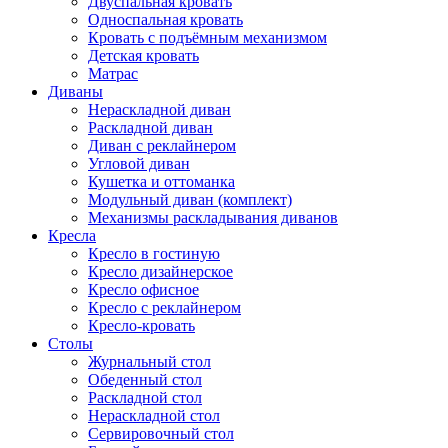
Двуспальная кровать
Односпальная кровать
Кровать с подъёмным механизмом
Детская кровать
Матрас
Диваны
Нераскладной диван
Раскладной диван
Диван с реклайнером
Угловой диван
Кушетка и оттоманка
Модульный диван (комплект)
Механизмы раскладывания диванов
Кресла
Кресло в гостиную
Кресло дизайнерское
Кресло офисное
Кресло с реклайнером
Кресло-кровать
Столы
Журнальный стол
Обеденный стол
Раскладной стол
Нераскладной стол
Сервировочный стол