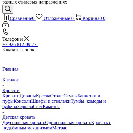
разных стилевых направлениях
Сравнение
0
Отложенные
0
Корзина
0
0
Телефоны
+7 926 812-09-77
Заказать звонок
Главная
-
Каталог
-
Кровати
Кровати
Диваны
Кресла
Столы
Стулья
Банкетки и
пуфы
Консоли
Шкафы и стеллажи
Тумбы, комоды и
буфеты
Зеркала
Свет
Камины
-
Детская кровать
Двуспальная кровать
Односпальная кровать
Кровать с
подъёмным механизмом
Матрас