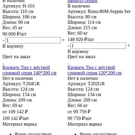
В наличии
шенилл серый
Артикул: H-101
В наличии
Высота:
110 см
Артикул: Runa-80М-Seppia Ser
Ширина:
106 см
Высота:
80 см
Длина:
90 см
Ширина:
114 см
Вес:
45 кг
Длина:
215 см
Вес:
60 кг
90 000
₽
/шт
148 920
₽
/шт
-
+
-
+
В корзину
В корзину
Цвет на заказ
Цвет на заказ
Кровать Tiso с жёсткой
Кровать Tiso с жёсткой
спинкой серая 140*200 см
спинкой серая 120*200 см
Нет в наличии
Нет в наличии
Артикул: T204GR
Артикул: T202GR
Высота:
124 см
Высота:
124 см
Ширина:
154 см
Ширина:
134 см
Длина:
209 см
Длина:
209 см
Вес:
69 кг
Вес:
66 кг
от
109 142 ₽
от
99 759 ₽
109 142
₽
/шт
99 759
₽
/шт
Материал ящика
Материал ящика
Ящик отсутствует
Ящик отсутствует