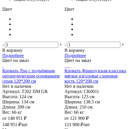
Цвет
Цвет
-
+
-
+
В корзину
В корзину
Подробнее
Подробнее
Цвет на заказ
Цвет на заказ
Кровать Tiso с подъёмным
Кровать Французская классика
ортопедическим основанием
мягкое изголовье слоновая
серая 120*200 см
кость 120*200 см
Нет в наличии
Нет в наличии
Артикул: T202 ПМ GR
Артикул: СК0011
Высота:
124 см
Высота:
123 см
Ширина:
134 см
Ширина:
138.5 см
Длина:
209 см
Длина:
210 см
Вес:
66 кг
Вес:
66 кг
от
148 951 ₽
от
121 900 ₽
148 951
₽
/шт
121 900
₽
/шт