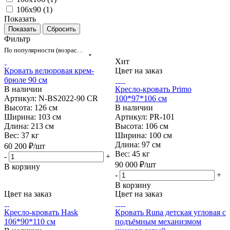
106х90 (
1
)
Показать
Сбросить
Фильтр
По популярности (возрастание)
Хит
Кровать велюровая крем-
Цвет на заказ
брюле 90 см
В наличии
Кресло-кровать Primo
Артикул: N-BS2022-90 CR
100*97*106 см
Высота:
126 см
В наличии
Ширина:
103 см
Артикул: PR-101
Длина:
213 см
Высота:
106 см
Вес:
37 кг
Ширина:
100 см
Длина:
97 см
60 200
₽
/шт
Вес:
45 кг
-
+
90 000
₽
/шт
В корзину
-
+
В корзину
Цвет на заказ
Цвет на заказ
Кресло-кровать Hask
Кровать Runa детская угловая с
106*90*110 см
подъёмным механизмом