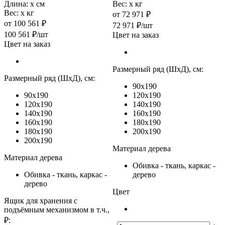
Длина:
х см
Вес:
х кг
Вес:
х кг
от
72 971 ₽
от
100 561 ₽
72 971
₽
/шт
100 561
₽
/шт
Цвет на заказ
Цвет на заказ
Размерный ряд (ШхД), см:
Размерный ряд (ШхД), см:
90x190
90x190
120x190
120x190
140x190
140x190
160x190
160x190
180x190
180x190
200x190
200x190
Материал дерева
Материал дерева
Обивка - ткань, каркас -
Обивка - ткань, каркас -
дерево
дерево
Цвет
Ящик для хранения с
подъёмным механизмом в т.ч.,
₽: