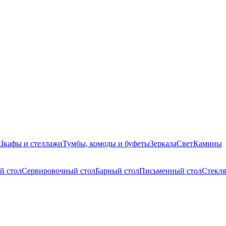
кафы и стеллажи
Тумбы, комоды и буфеты
Зеркала
Свет
Камины
й стол
Сервировочный стол
Барный стол
Письменный стол
Стекля