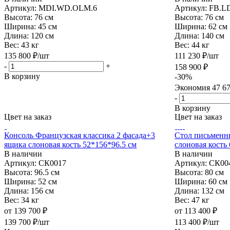
Артикул: MDI.WD.OLM.6
Артикул: FB.L
Высота:
76 см
Высота:
76 см
Ширина:
45 см
Ширина:
62 см
Длина:
120 см
Длина:
140 см
Вес:
43 кг
Вес:
44 кг
135 800
₽
/шт
111 230
₽
/шт
-
+
158 900
₽
В корзину
-
30
%
Экономия
47 6
-
В корзину
Цвет на заказ
Цвет на заказ
Консоль Французская классика 2 фасада+3
Стол письменн
ящика слоновая кость 52*156*96.5 см
слоновая кость
В наличии
В наличии
Артикул: СК0017
Артикул: СК00
Высота:
96.5 см
Высота:
80 см
Ширина:
52 см
Ширина:
60 см
Длина:
156 см
Длина:
132 см
Вес:
34 кг
Вес:
47 кг
от
139 700 ₽
от
113 400 ₽
139 700
₽
/шт
113 400
₽
/шт