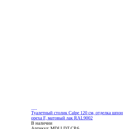
Туалетный столик Calpe 120 см, отделка шпон
ореха F, матовый лак RAL9002
В наличии
Артикул: MDI.LDT.CP.6