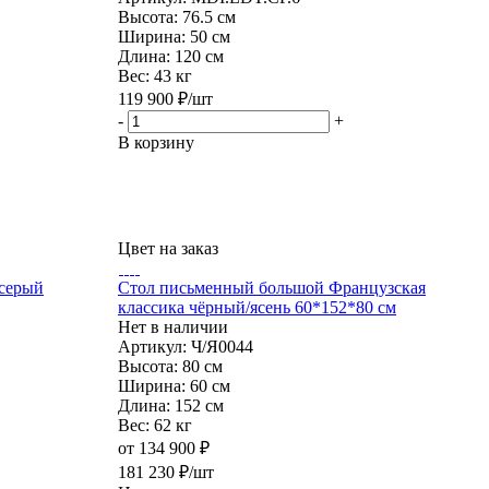
Высота:
76.5 см
Ширина:
50 см
Длина:
120 см
Вес:
43 кг
119 900
₽
/шт
-
+
В корзину
Цвет на заказ
 серый
Стол письменный большой Французская
классика чёрный/ясень 60*152*80 см
Нет в наличии
Артикул: Ч/Я0044
Высота:
80 см
Ширина:
60 см
Длина:
152 см
Вес:
62 кг
от
134 900 ₽
181 230
₽
/шт