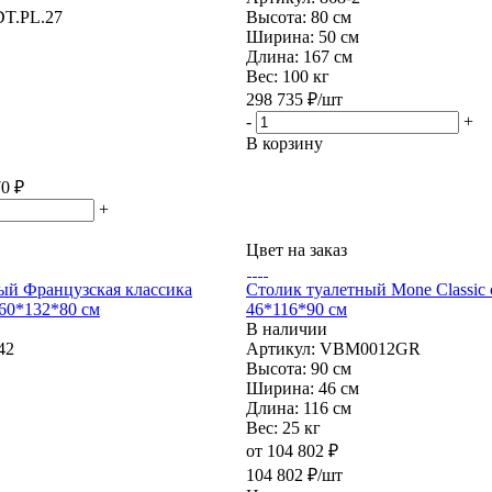
DT.PL.27
Высота:
80 см
Ширина:
50 см
Длина:
167 см
Вес:
100 кг
298 735
₽
/шт
-
+
В корзину
70
₽
+
Цвет на заказ
ый Французская классика
Столик туалетный Mone Classic
 60*132*80 см
46*116*90 см
В наличии
42
Артикул: VBM0012GR
Высота:
90 см
Ширина:
46 см
Длина:
116 см
Вес:
25 кг
от
104 802 ₽
104 802
₽
/шт