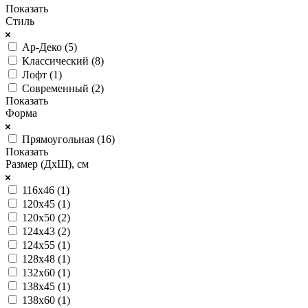
Показать
Стиль
Ар-Деко (
5
)
Классический (
8
)
Лофт (
1
)
Современный (
2
)
Показать
Форма
Прямоугольная (
16
)
Показать
Размер (ДхШ), см
116х46 (
1
)
120х45 (
1
)
120х50 (
2
)
124х43 (
2
)
124х55 (
1
)
128х48 (
1
)
132х60 (
1
)
138х45 (
1
)
138х60 (
1
)