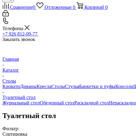
Сравнение
0
Отложенные
0
Корзина
0
0
Телефоны
+7 926 812-09-77
Заказать звонок
Главная
-
Каталог
-
Столы
Кровати
Диваны
Кресла
Столы
Стулья
Банкетки и пуфы
Консоли
Ш
-
Туалетный стол
Журнальный стол
Обеденный стол
Раскладной стол
Нераскладно
Туалетный стол
Фильтр:
Сортировка