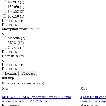
140х62 (
1
)
152х60 (
1
)
156х52 (
2
)
167х50 (
1
)
Показать все
Показать
Материал столешницы
Массив (
2
)
МДФ (
13
)
Стекло (
1
)
Показать
Цвет на заказ
Показать все
Показать
Сбросить
Фильтр
По популярности (возрастание)
Хит
Хит
MDI.WD.OLM.6 Туалетный столик Olimar
Туалетный стол
шпон ореха F 120*45*76 см
белый блестящий 
В наличии
В наличии