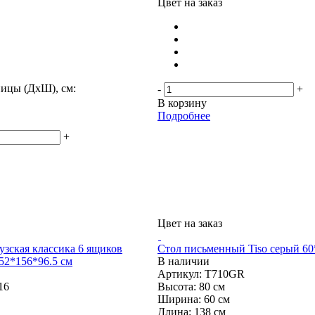
Цвет на заказ
ицы (ДхШ), см:
-
+
В корзину
Подробнее
+
Цвет на заказ
зская классика 6 ящиков
Стол письменный Tiso серый 60
 52*156*96.5 см
В наличии
Артикул: T710GR
16
Высота:
80 см
Ширина:
60 см
Длина:
138 см