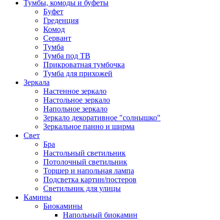
Тумбы, комоды и буфеты
Буфет
Греденция
Комод
Сервант
Тумба
Тумба под ТВ
Прикроватная тумбочка
Тумба для прихожей
Зеркала
Настенное зеркало
Настольное зеркало
Напольное зеркало
Зеркало декоративное "солнышко"
Зеркальное панно и ширма
Свет
Бра
Настольный светильник
Потолочный светильник
Торшер и напольная лампа
Подсветка картин/постеров
Светильник для улицы
Камины
Биокамины
Напольный биокамин