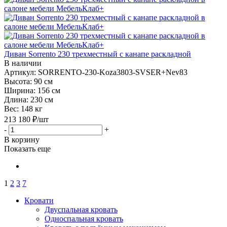
Диван Sorrento 230 трехместный с канапе раскладной
В наличии
Артикул: SORRENTO-230-Koza3803-SVSER+Nev83
Высота:
90 см
Ширина:
156 см
Длина:
230 см
Вес:
148 кг
213 180
₽
/шт
-
+
В корзину
Показать еще
1
2
3
7
Кровати
Двуспальная кровать
Односпальная кровать