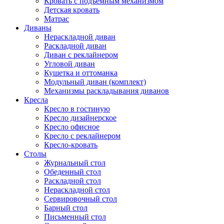
Кровать с подъёмным механизмом
Детская кровать
Матрас
Диваны
Нераскладной диван
Раскладной диван
Диван с реклайнером
Угловой диван
Кушетка и оттоманка
Модульный диван (комплект)
Механизмы раскладывания диванов
Кресла
Кресло в гостиную
Кресло дизайнерское
Кресло офисное
Кресло с реклайнером
Кресло-кровать
Столы
Журнальный стол
Обеденный стол
Раскладной стол
Нераскладной стол
Сервировочный стол
Барный стол
Письменный стол