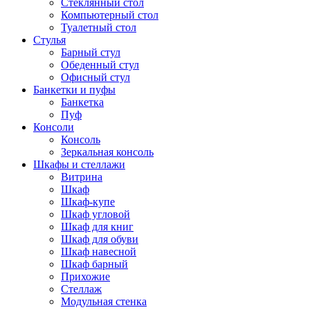
Стеклянный стол
Компьютерный стол
Туалетный стол
Стулья
Барный стул
Обеденный стул
Офисный стул
Банкетки и пуфы
Банкетка
Пуф
Консоли
Консоль
Зеркальная консоль
Шкафы и стеллажи
Витрина
Шкаф
Шкаф-купе
Шкаф угловой
Шкаф для книг
Шкаф для обуви
Шкаф навесной
Шкаф барный
Прихожие
Стеллаж
Модульная стенка