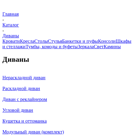
Главная
-
Каталог
-
Диваны
Кровати
Кресла
Столы
Стулья
Банкетки и пуфы
Консоли
Шкафы
и стеллажи
Тумбы, комоды и буфеты
Зеркала
Свет
Камины
Диваны
Нераскладной диван
Раскладной диван
Диван с реклайнером
Угловой диван
Кушетка и оттоманка
Модульный диван (комплект)