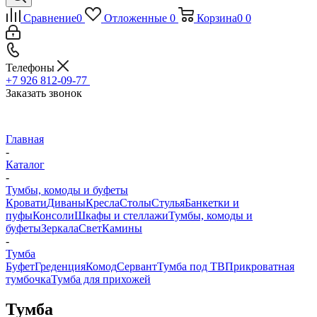
Сравнение
0
Отложенные
0
Корзина
0
0
Телефоны
+7 926 812-09-77
Заказать звонок
Главная
-
Каталог
-
Тумбы, комоды и буфеты
Кровати
Диваны
Кресла
Столы
Стулья
Банкетки и
пуфы
Консоли
Шкафы и стеллажи
Тумбы, комоды и
буфеты
Зеркала
Свет
Камины
-
Тумба
Буфет
Греденция
Комод
Сервант
Тумба под ТВ
Прикроватная
тумбочка
Тумба для прихожей
Тумба