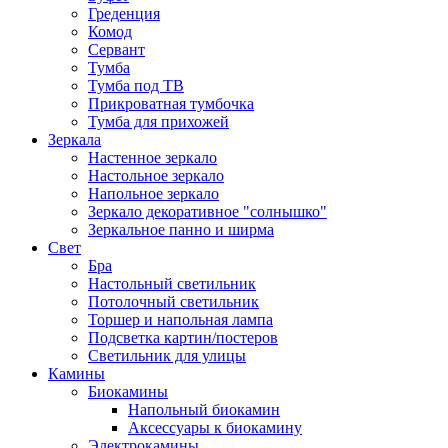
Греденция
Комод
Сервант
Тумба
Тумба под ТВ
Прикроватная тумбочка
Тумба для прихожей
Зеркала
Настенное зеркало
Настольное зеркало
Напольное зеркало
Зеркало декоративное "солнышко"
Зеркальное панно и ширма
Свет
Бра
Настольный светильник
Потолочный светильник
Торшер и напольная лампа
Подсветка картин/постеров
Светильник для улицы
Камины
Биокамины
Напольный биокамин
Аксессуары к биокамину
Электрокамины