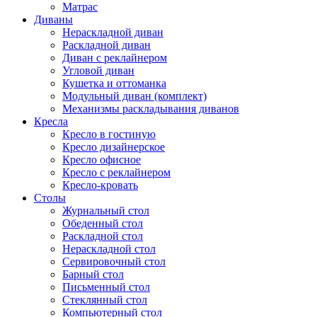
Матрас
Диваны
Нераскладной диван
Раскладной диван
Диван с реклайнером
Угловой диван
Кушетка и оттоманка
Модульный диван (комплект)
Механизмы раскладывания диванов
Кресла
Кресло в гостиную
Кресло дизайнерское
Кресло офисное
Кресло с реклайнером
Кресло-кровать
Столы
Журнальный стол
Обеденный стол
Раскладной стол
Нераскладной стол
Сервировочный стол
Барный стол
Письменный стол
Стеклянный стол
Компьютерный стол