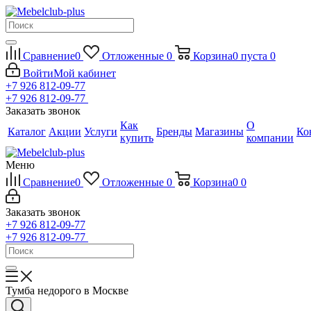
Сравнение
0
Отложенные
0
Корзина
0
пуста
0
Войти
Мой кабинет
+7 926 812-09-77
+7 926 812-09-77
Заказать звонок
Как
О
Каталог
Акции
Услуги
Бренды
Магазины
Ко
купить
компании
Меню
Сравнение
0
Отложенные
0
Корзина
0
0
Заказать звонок
+7 926 812-09-77
+7 926 812-09-77
Тумба недорого в Москве