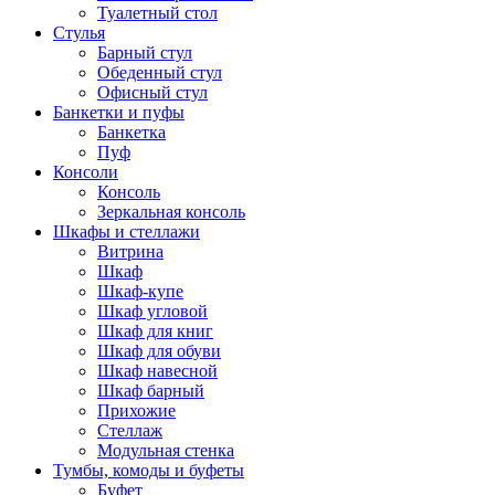
Туалетный стол
Стулья
Барный стул
Обеденный стул
Офисный стул
Банкетки и пуфы
Банкетка
Пуф
Консоли
Консоль
Зеркальная консоль
Шкафы и стеллажи
Витрина
Шкаф
Шкаф-купе
Шкаф угловой
Шкаф для книг
Шкаф для обуви
Шкаф навесной
Шкаф барный
Прихожие
Стеллаж
Модульная стенка
Тумбы, комоды и буфеты
Буфет