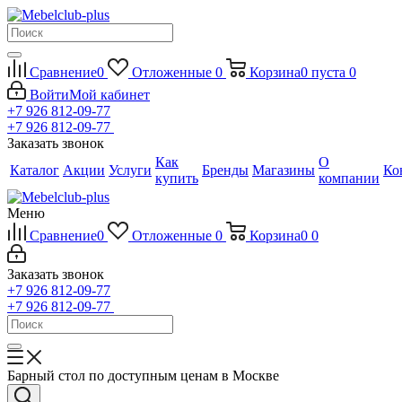
Сравнение
0
Отложенные
0
Корзина
0
пуста
0
Войти
Мой кабинет
+7 926 812-09-77
+7 926 812-09-77
Заказать звонок
Как
О
Каталог
Акции
Услуги
Бренды
Магазины
Ко
купить
компании
Меню
Сравнение
0
Отложенные
0
Корзина
0
0
Заказать звонок
+7 926 812-09-77
+7 926 812-09-77
Барный стол по доступным ценам в Москве