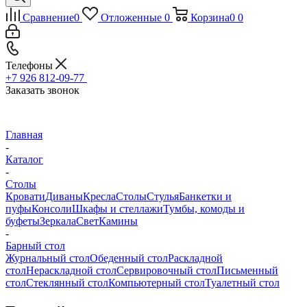
Сравнение
0
Отложенные
0
Корзина
0
0
Телефоны
+7 926 812-09-77
Заказать звонок
Главная
-
Каталог
-
Столы
Кровати
Диваны
Кресла
Столы
Стулья
Банкетки и
пуфы
Консоли
Шкафы и стеллажи
Тумбы, комоды и
буфеты
Зеркала
Свет
Камины
-
Барный стол
Журнальный стол
Обеденный стол
Раскладной
стол
Нераскладной стол
Сервировочный стол
Письменный
стол
Стеклянный стол
Компьютерный стол
Туалетный стол