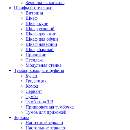
Зеркальная консоль
Шкафы и стеллажи
Витрина
Шкаф
Шкаф-купе
Шкаф угловой
Шкаф для книг
Шкаф для обуви
Шкаф навесной
Шкаф барный
Прихожие
Стеллаж
Модульная стенка
Тумбы, комоды и буфеты
Буфет
Греденция
Комод
Сервант
Тумба
Тумба под ТВ
Прикроватная тумбочка
Тумба для прихожей
Зеркала
Настенное зеркало
Настольное зеркало