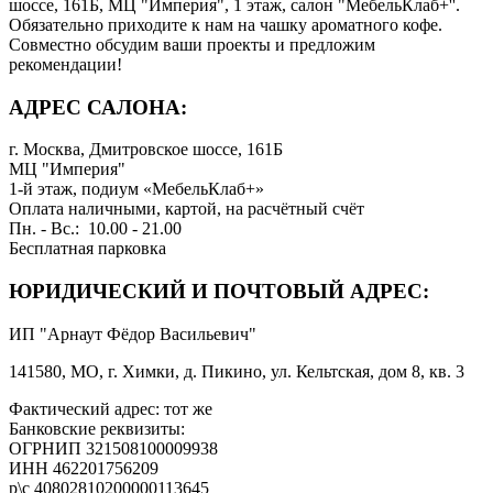
шоссе, 161Б, МЦ "Империя", 1 этаж, салон "МебельКлаб+''.
Обязательно приходите к нам на чашку ароматного кофе.
Совместно обсудим ваши проекты и предложим
рекомендации!
АДРЕС САЛОНА:
г. Москва, Дмитровское шоссе, 161Б
МЦ "Империя"
1-й этаж, подиум «МебельКлаб+»
Оплата наличными, картой, на расчётный счёт
Пн. - Вс.: 10.00 - 21.00
Бесплатная парковка
ЮРИДИЧЕСКИЙ И ПОЧТОВЫЙ АДРЕС:
ИП "Арнаут Фёдор Васильевич"
141580, МО, г. Химки, д. Пикино, ул. Кельтская, дом 8, кв. 3
Фактический адрес: тот же
Банковские реквизиты:
ОГРНИП 321508100009938
ИНН 462201756209
р\с 40802810200000113645