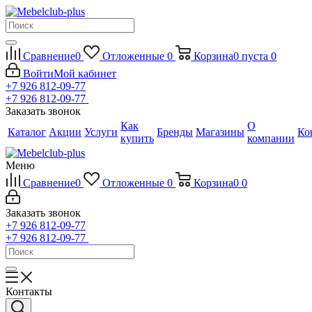
Сравнение
0
Отложенные
0
Корзина
0
пуста
0
Войти
Мой кабинет
+7 926 812-09-77
+7 926 812-09-77
Заказать звонок
Как
О
Каталог
Акции
Услуги
Бренды
Магазины
Ко
купить
компании
Меню
Сравнение
0
Отложенные
0
Корзина
0
0
Заказать звонок
+7 926 812-09-77
+7 926 812-09-77
Контакты