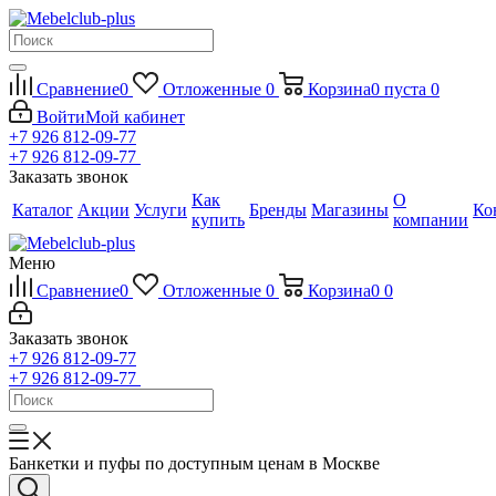
Сравнение
0
Отложенные
0
Корзина
0
пуста
0
Войти
Мой кабинет
+7 926 812-09-77
+7 926 812-09-77
Заказать звонок
Как
О
Каталог
Акции
Услуги
Бренды
Магазины
Ко
купить
компании
Меню
Сравнение
0
Отложенные
0
Корзина
0
0
Заказать звонок
+7 926 812-09-77
+7 926 812-09-77
Банкетки и пуфы по доступным ценам в Москве