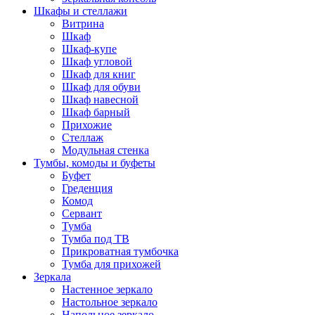
Шкафы и стеллажи
Витрина
Шкаф
Шкаф-купе
Шкаф угловой
Шкаф для книг
Шкаф для обуви
Шкаф навесной
Шкаф барный
Прихожие
Стеллаж
Модульная стенка
Тумбы, комоды и буфеты
Буфет
Греденция
Комод
Сервант
Тумба
Тумба под ТВ
Прикроватная тумбочка
Тумба для прихожей
Зеркала
Настенное зеркало
Настольное зеркало
Напольное зеркало