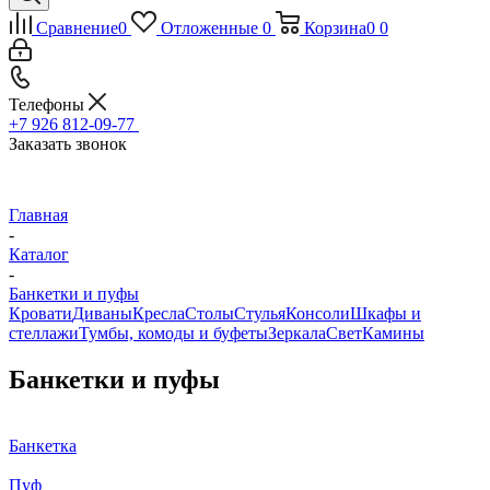
Сравнение
0
Отложенные
0
Корзина
0
0
Телефоны
+7 926 812-09-77
Заказать звонок
Главная
-
Каталог
-
Банкетки и пуфы
Кровати
Диваны
Кресла
Столы
Стулья
Консоли
Шкафы и
стеллажи
Тумбы, комоды и буфеты
Зеркала
Свет
Камины
Банкетки и пуфы
Банкетка
Пуф