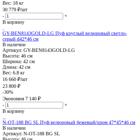
Вес:
18 кг
30 779
₽
/шт
-
+
В корзину
GY-BEN8143GOLD-LG Пуф круглый велюровый светло-
серый d42*46 см
В наличии
Артикул: GY-BEN8143GOLD-LG
Высота:
46 см
Ширина:
42 см
Длина:
42 см
Вес:
6.8 кг
16 660
₽
/шт
23 800
₽
-
30
%
Экономия
7 140
₽
-
+
В корзину
N-OT-188 BG SL Пуф велюровый бежевый/хром 47*45*46 см
В наличии
Артикул: N-OT-188 BG SL
Высота:
46 см