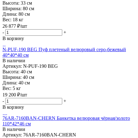
Высота:
33 см
Ширина:
80 см
Длина:
80 см
Вес:
18 кг
26 877
₽
/шт
-
+
В корзину
N-PUF-190 BEG Пуф плетеный велюровый серо-бежевый
40*40*40 см
В наличии
Артикул: N-PUF-190 BEG
Высота:
40 см
Ширина:
40 см
Длина:
40 см
Вес:
5 кг
19 200
₽
/шт
-
+
В корзину
76AR-7160BAN-CHERN Банкетка велюровая чёрная/золото
110*42*46 см
В наличии
Артикул: 76AR-7160BAN-CHERN