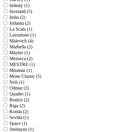
Infinity (
1
)
Inventall (
5
)
Irelia (
2
)
Jorlaina (
2
)
La Scala (
1
)
Laventone (
1
)
Malevich (
4
)
Marbella (
2
)
Maylee (
1
)
Menorca (
2
)
MESTRE (
1
)
Miramar (
1
)
Mone Classic (
5
)
Noli (
1
)
Olimar (
2
)
Quadro (
1
)
Realyn (
2
)
Riga (
2
)
Ronda (
2
)
Sevilla (
1
)
Space (
1
)
Sturlayne (
1
)