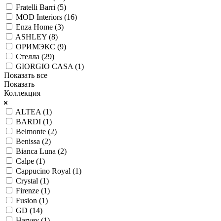
Fratelli Barri (
5
)
MOD Interiors (
16
)
Enza Home (
3
)
ASHLEY (
8
)
ОРИМЭКС (
9
)
Стелла (
29
)
GIORGIO CASA (
1
)
Показать все
Показать
Коллекция
ALTEA (
1
)
BARDI (
1
)
Belmonte (
2
)
Benissa (
2
)
Bianca Luna (
2
)
Calpe (
1
)
Cappucino Royal (
1
)
Crystal (
1
)
Firenze (
1
)
Fusion (
1
)
GD (
14
)
Harvey (
1
)