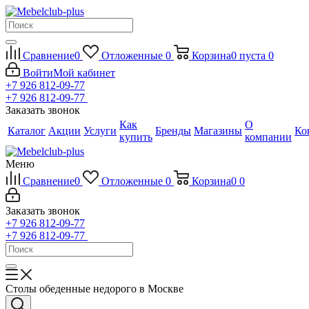
Сравнение
0
Отложенные
0
Корзина
0
пуста
0
Войти
Мой кабинет
+7 926 812-09-77
+7 926 812-09-77
Заказать звонок
Как
О
Каталог
Акции
Услуги
Бренды
Магазины
Ко
купить
компании
Меню
Сравнение
0
Отложенные
0
Корзина
0
0
Заказать звонок
+7 926 812-09-77
+7 926 812-09-77
Столы обеденные недорого в Москве