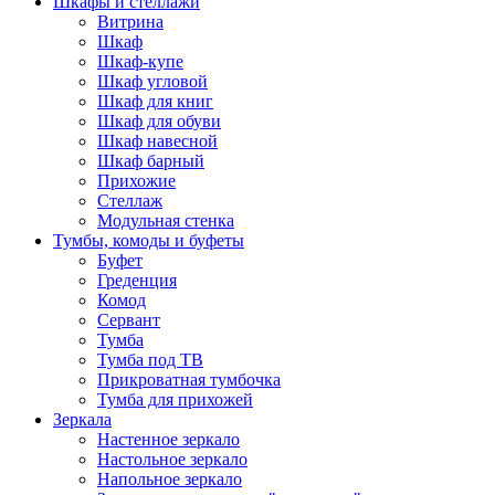
Шкафы и стеллажи
Витрина
Шкаф
Шкаф-купе
Шкаф угловой
Шкаф для книг
Шкаф для обуви
Шкаф навесной
Шкаф барный
Прихожие
Стеллаж
Модульная стенка
Тумбы, комоды и буфеты
Буфет
Греденция
Комод
Сервант
Тумба
Тумба под ТВ
Прикроватная тумбочка
Тумба для прихожей
Зеркала
Настенное зеркало
Настольное зеркало
Напольное зеркало