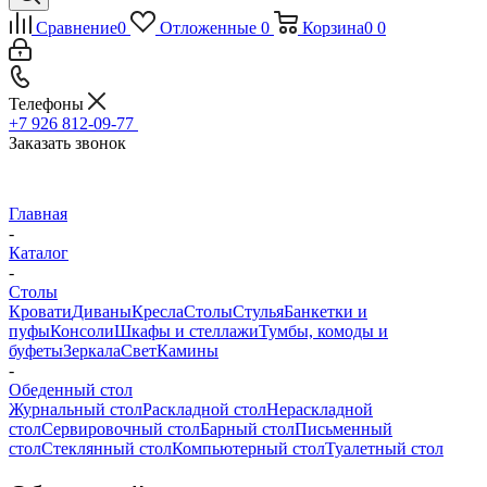
Сравнение
0
Отложенные
0
Корзина
0
0
Телефоны
+7 926 812-09-77
Заказать звонок
Главная
-
Каталог
-
Столы
Кровати
Диваны
Кресла
Столы
Стулья
Банкетки и
пуфы
Консоли
Шкафы и стеллажи
Тумбы, комоды и
буфеты
Зеркала
Свет
Камины
-
Обеденный стол
Журнальный стол
Раскладной стол
Нераскладной
стол
Сервировочный стол
Барный стол
Письменный
стол
Стеклянный стол
Компьютерный стол
Туалетный стол