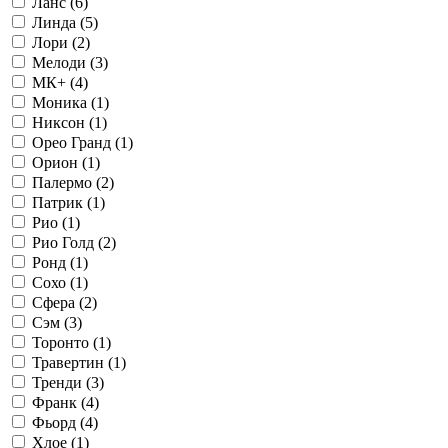
Ланс (
6
)
Линда (
5
)
Лори (
2
)
Мелоди (
3
)
МК+ (
4
)
Моника (
1
)
Никсон (
1
)
Орео Гранд (
1
)
Орион (
1
)
Палермо (
2
)
Патрик (
1
)
Рио (
1
)
Рио Голд (
2
)
Ронд (
1
)
Сохо (
1
)
Сфера (
2
)
Сэм (
3
)
Торонто (
1
)
Травертин (
1
)
Тренди (
3
)
Франк (
4
)
Фьорд (
4
)
Хлое (
1
)