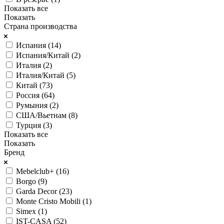
Показать все
Показать
Страна производства
Испания (
14
)
Испания/Китай (
2
)
Италия (
2
)
Италия/Китай (
5
)
Китай (
73
)
Россия (
64
)
Румыния (
2
)
США/Вьетнам (
8
)
Турция (
3
)
Показать все
Показать
Бренд
Mebelclub+ (
16
)
Borgo (
9
)
Garda Decor (
23
)
Monte Cristo Mobili (
1
)
Simex (
1
)
IST-CASA (
52
)