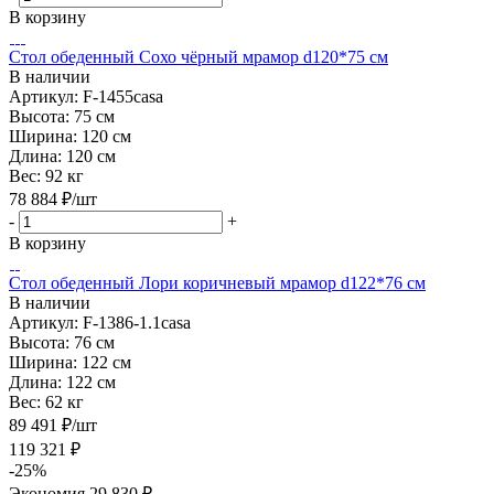
В корзину
Стол обеденный Сохо чёрный мрамор d120*75 см
В наличии
Артикул: F-1455casa
Высота:
75 см
Ширина:
120 см
Длина:
120 см
Вес:
92 кг
78 884
₽
/шт
-
+
В корзину
Стол обеденный Лори коричневый мрамор d122*76 см
В наличии
Артикул: F-1386-1.1casa
Высота:
76 см
Ширина:
122 см
Длина:
122 см
Вес:
62 кг
89 491
₽
/шт
119 321
₽
-
25
%
Экономия
29 830
₽