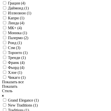
Грация (
4
)
Даймонд (
1
)
Иллюзион (
1
)
Капри (
1
)
Линда (
4
)
МК+ (
4
)
Моника (
1
)
Палермо (
2
)
Ронд (
1
)
Сэм (
3
)
Торонто (
1
)
Тренди (
1
)
Франк (
4
)
Фьорд (
4
)
Хлое (
1
)
Чикаго (
1
)
Показать все
Показать
Стиль
Grand Elegance (
1
)
New Traditions (
1
)
Traditions (
1
)