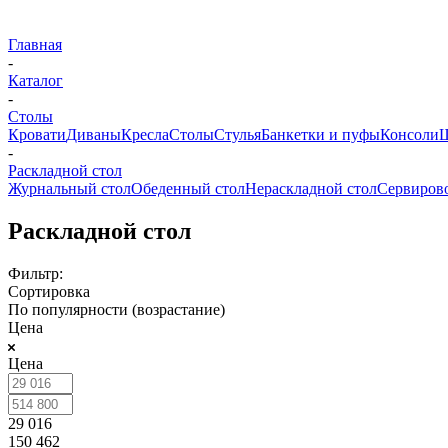
Главная
-
Каталог
-
Столы
Кровати
Диваны
Кресла
Столы
Стулья
Банкетки и пуфы
Консоли
Ш
-
Раскладной стол
Журнальный стол
Обеденный стол
Нераскладной стол
Сервиров
Раскладной стол
Фильтр:
Сортировка
По популярности (возрастание)
Цена
Цена
29 016
150 462