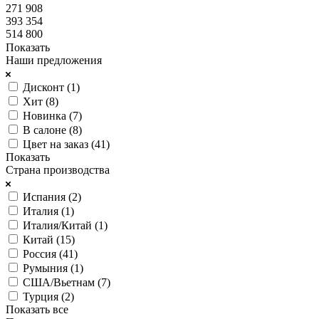
271 908
393 354
514 800
Показать
Наши предложения
Дисконт (
1
)
Хит (
8
)
Новинка (
7
)
В салоне (
8
)
Цвет на заказ (
41
)
Показать
Страна производства
Испания (
2
)
Италия (
1
)
Италия/Китай (
1
)
Китай (
15
)
Россия (
41
)
Румыния (
1
)
США/Вьетнам (
7
)
Турция (
2
)
Показать все