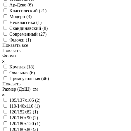
Ар-Деко (
6
)
Классический (
21
)
Модерн (
3
)
Неоклассика (
1
)
Скандинавский (
8
)
Современный (
27
)
Фьюжн (
1
)
Показать все
Показать
Форма
Круглая (
18
)
Овальная (
6
)
Прямоугольная (
46
)
Показать
Размер (ДхШ), см
105/137х105 (
2
)
110/140х110 (
1
)
120/152х82 (
1
)
120/160х90 (
2
)
120/180х120 (
1
)
120/180х80 (
2
)