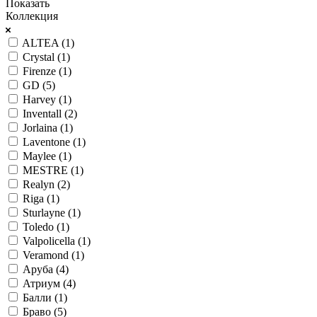
Показать
Коллекция
ALTEA (
1
)
Crystal (
1
)
Firenze (
1
)
GD (
5
)
Harvey (
1
)
Inventall (
2
)
Jorlaina (
1
)
Laventone (
1
)
Maylee (
1
)
MESTRE (
1
)
Realyn (
2
)
Riga (
1
)
Sturlayne (
1
)
Toledo (
1
)
Valpolicella (
1
)
Veramond (
1
)
Аруба (
4
)
Атриум (
4
)
Балли (
1
)
Браво (
5
)