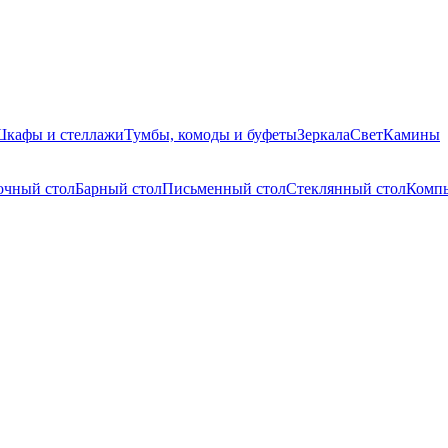
кафы и стеллажи
Тумбы, комоды и буфеты
Зеркала
Свет
Камины
очный стол
Барный стол
Письменный стол
Стеклянный стол
Компь