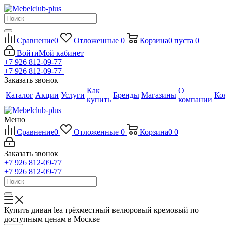
Сравнение
0
Отложенные
0
Корзина
0
пуста
0
Войти
Мой кабинет
+7 926 812-09-77
+7 926 812-09-77
Заказать звонок
Как
О
Каталог
Акции
Услуги
Бренды
Магазины
Ко
купить
компании
Меню
Сравнение
0
Отложенные
0
Корзина
0
0
Заказать звонок
+7 926 812-09-77
+7 926 812-09-77
Купить диван lea трёхместный велюровый кремовый по
доступным ценам в Москве