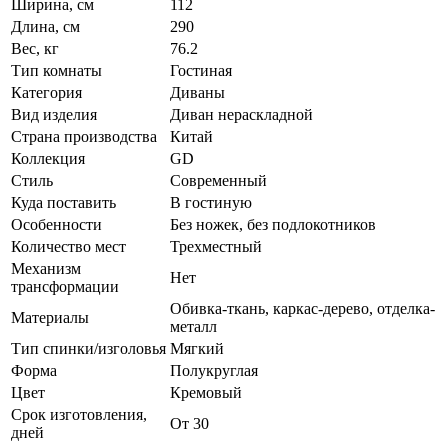
Ширина, см
112
Длина, см
290
Вес, кг
76.2
Тип комнаты
Гостиная
Категория
Диваны
Вид изделия
Диван нераскладной
Страна производства
Китай
Коллекция
GD
Стиль
Современный
Куда поставить
В гостиную
Особенности
Без ножек, без подлокотников
Количество мест
Трехместный
Механизм
Нет
трансформации
Обивка-ткань, каркас-дерево, отделка-
Материалы
металл
Тип спинки/изголовья
Мягкий
Форма
Полукруглая
Цвет
Кремовый
Срок изготовления,
От 30
дней