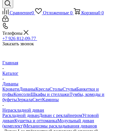
Сравнение
0
Отложенные
0
Корзина
0
0
Телефоны
+7 926 812-09-77
Заказать звонок
Главная
-
Каталог
-
Диваны
Кровати
Диваны
Кресла
Столы
Стулья
Банкетки и
пуфы
Консоли
Шкафы и стеллажи
Тумбы, комоды и
буфеты
Зеркала
Свет
Камины
-
Нераскладной диван
Раскладной диван
Диван с реклайнером
Угловой
диван
Кушетка и оттоманка
Модульный диван
(комплект)
Механизмы раскладывания диванов