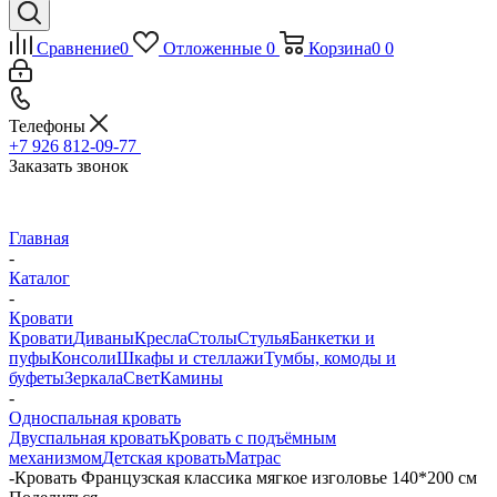
Сравнение
0
Отложенные
0
Корзина
0
0
Телефоны
+7 926 812-09-77
Заказать звонок
Главная
-
Каталог
-
Кровати
Кровати
Диваны
Кресла
Столы
Стулья
Банкетки и
пуфы
Консоли
Шкафы и стеллажи
Тумбы, комоды и
буфеты
Зеркала
Свет
Камины
-
Односпальная кровать
Двуспальная кровать
Кровать с подъёмным
механизмом
Детская кровать
Матрас
-
Кровать Французская классика мягкое изголовье 140*200 см