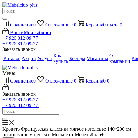
Сравнение
0
Отложенные
0
Корзина
0
пуста
0
Войти
Мой кабинет
+7 926 812-09-77
+7 926 812-09-77
Заказать звонок
Как
О
Каталог
Акции
Услуги
Бренды
Магазины
Ко
купить
компании
Меню
Сравнение
0
Отложенные
0
Корзина
0
0
Заказать звонок
+7 926 812-09-77
+7 926 812-09-77
Кровать Французская классика мягкое изголовье 140*200 см
по доступным ценам в Москве от МебельКлаб+