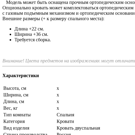
Модель может быть оснащена прочным ортопедическим основ
Опционально кровать может комплектоваться ортопедическим 
с газовым подъемным механизмом и ортопедическим основани
Внешние размеры (+ к размеру спального места):
Длина +22 см.
Ширина +36 см.
Требуется сборка.
Внимание! Цвета предметов на изображениях могут отличатьс
Характеристики
Высота, см
х
Ширина, см
х
Длина, см
х
Вес, кг
х
Тип комнаты
Спальня
Категория
Кровати
Вид изделия
Кровать двуспальная
Страна производства
Россия