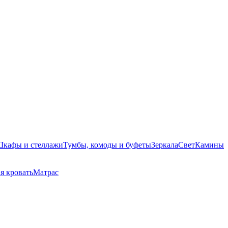
кафы и стеллажи
Тумбы, комоды и буфеты
Зеркала
Свет
Камины
я кровать
Матрас