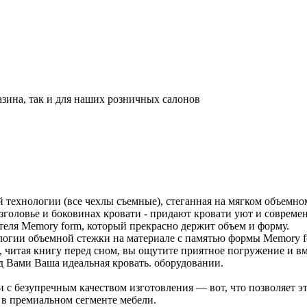
азина, так и для наших розничных салонов
технологии (все чехлы съемные), стеганная на мягком объемно
головье и боковинах кровати - придают кровати уют и совреме
теля Memory form, который прекрасно держит объем и форму.
логии объемной стежки на материале с памятью формы Memory fo
, читая книгу перед сном, вы ощутите приятное погружение и вм
 Вами Ваша идеальная кровать. оборудовании.
 безупречным качеством изготовления — вот, что позволяет эт
в премиальном сегменте мебели.