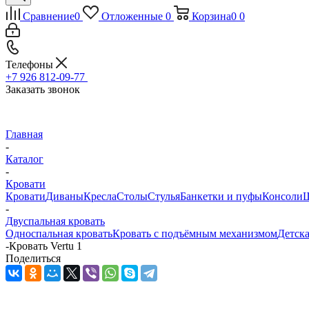
Сравнение
0
Отложенные
0
Корзина
0
0
Телефоны
+7 926 812-09-77
Заказать звонок
Главная
-
Каталог
-
Кровати
Кровати
Диваны
Кресла
Столы
Стулья
Банкетки и пуфы
Консоли
Ш
-
Двуспальная кровать
Односпальная кровать
Кровать с подъёмным механизмом
Детска
-
Кровать Vertu 1
Поделиться