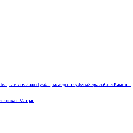
кафы и стеллажи
Тумбы, комоды и буфеты
Зеркала
Свет
Камины
я кровать
Матрас