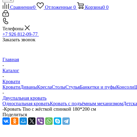
Сравнение
0
Отложенные
0
Корзина
0
0
Телефоны
+7 926 812-09-77
Заказать звонок
Главная
-
Каталог
-
Кровати
Кровати
Диваны
Кресла
Столы
Стулья
Банкетки и пуфы
Консоли
Ш
-
Двуспальная кровать
Односпальная кровать
Кровать с подъёмным механизмом
Детска
-
Кровать Tiso с жёсткой спинкой 180*200 см
Поделиться