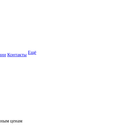
Ещё
нии
Контакты
упным ценам