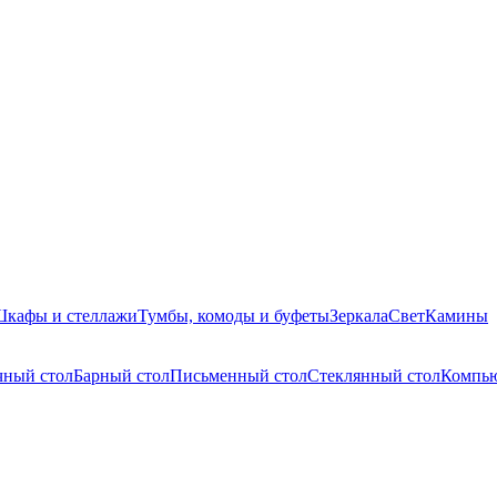
кафы и стеллажи
Тумбы, комоды и буфеты
Зеркала
Свет
Камины
чный стол
Барный стол
Письменный стол
Стеклянный стол
Компью