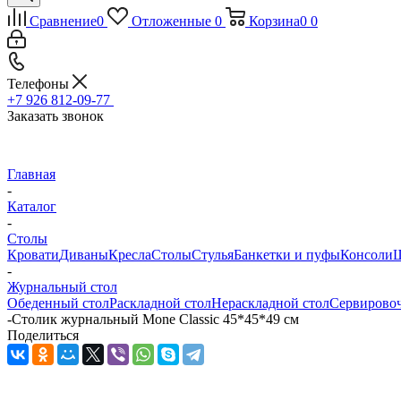
Сравнение
0
Отложенные
0
Корзина
0
0
Телефоны
+7 926 812-09-77
Заказать звонок
Главная
-
Каталог
-
Столы
Кровати
Диваны
Кресла
Столы
Стулья
Банкетки и пуфы
Консоли
Ш
-
Журнальный стол
Обеденный стол
Раскладной стол
Нераскладной стол
Сервирово
-
Столик журнальный Mone Classic 45*45*49 см
Поделиться