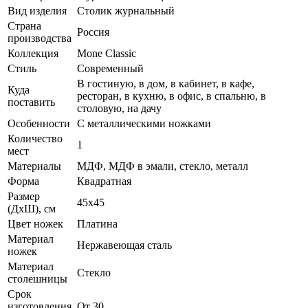
Вид изделия
Столик журнальный
Страна
Россия
производства
Коллекция
Mone Classic
Стиль
Современный
В гостиную, в дом, в кабинет, в кафе,
Куда
ресторан, в кухню, в офис, в спальню, в
поставить
столовую, на дачу
Особенности
С металлическими ножками
Количество
1
мест
Материалы
МДФ, МДФ в эмали, стекло, металл
Форма
Квадратная
Размер
45х45
(ДхШ), см
Цвет ножек
Платина
Материал
Нержавеющая сталь
ножек
Материал
Стекло
столешницы
Срок
изготовления,
От 30