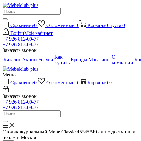
Сравнение
0
Отложенные
0
Корзина
0
пуста
0
Войти
Мой кабинет
+7 926 812-09-77
+7 926 812-09-77
Заказать звонок
Как
О
Каталог
Акции
Услуги
Бренды
Магазины
Ко
купить
компании
Меню
Сравнение
0
Отложенные
0
Корзина
0
0
Заказать звонок
+7 926 812-09-77
+7 926 812-09-77
Столик журнальный Mone Classic 45*45*49 см по доступным
ценам в Москве