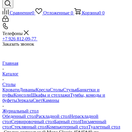
Сравнение
0
Отложенные
0
Корзина
0
0
Телефоны
+7 926 812-09-77
Заказать звонок
Главная
-
Каталог
-
Столы
Кровати
Диваны
Кресла
Столы
Стулья
Банкетки и
пуфы
Консоли
Шкафы и стеллажи
Тумбы, комоды и
буфеты
Зеркала
Свет
Камины
-
Журнальный стол
Обеденный стол
Раскладной стол
Нераскладной
стол
Сервировочный стол
Барный стол
Письменный
стол
Стеклянный стол
Компьютерный стол
Туалетный стол