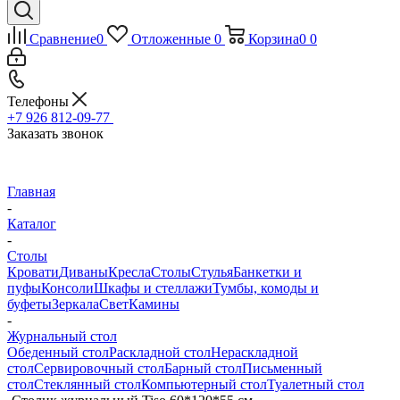
Сравнение
0
Отложенные
0
Корзина
0
0
Телефоны
+7 926 812-09-77
Заказать звонок
Главная
-
Каталог
-
Столы
Кровати
Диваны
Кресла
Столы
Стулья
Банкетки и
пуфы
Консоли
Шкафы и стеллажи
Тумбы, комоды и
буфеты
Зеркала
Свет
Камины
-
Журнальный стол
Обеденный стол
Раскладной стол
Нераскладной
стол
Сервировочный стол
Барный стол
Письменный
стол
Стеклянный стол
Компьютерный стол
Туалетный стол