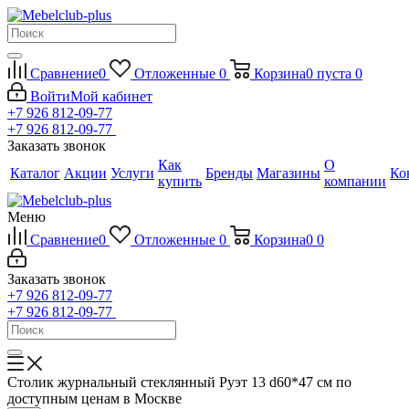
Сравнение
0
Отложенные
0
Корзина
0
пуста
0
Войти
Мой кабинет
+7 926 812-09-77
+7 926 812-09-77
Заказать звонок
Как
О
Каталог
Акции
Услуги
Бренды
Магазины
Ко
купить
компании
Меню
Сравнение
0
Отложенные
0
Корзина
0
0
Заказать звонок
+7 926 812-09-77
+7 926 812-09-77
Столик журнальный стеклянный Руэт 13 d60*47 см по
доступным ценам в Москве