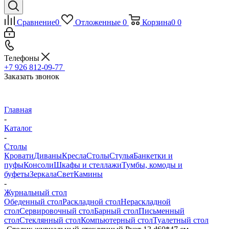
Сравнение
0
Отложенные
0
Корзина
0
0
Телефоны
+7 926 812-09-77
Заказать звонок
Главная
-
Каталог
-
Столы
Кровати
Диваны
Кресла
Столы
Стулья
Банкетки и
пуфы
Консоли
Шкафы и стеллажи
Тумбы, комоды и
буфеты
Зеркала
Свет
Камины
-
Журнальный стол
Обеденный стол
Раскладной стол
Нераскладной
стол
Сервировочный стол
Барный стол
Письменный
стол
Стеклянный стол
Компьютерный стол
Туалетный стол