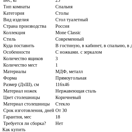
Вес, кг
25
Тип комнаты
Спальня
Категория
Столы
Вид изделия
Стол туалетный
Страна производства
Россия
Коллекция
Mone Classic
Стиль
Современный
Куда поставить
В гостиную, в кабинет, в спальню, в
Особенности
С ножками. с зеркалом
Количество ящиков
3
Количество мест
1
Материалы
МДФ, металл
Форма
Прямоугольная
Размер (ДхШ), см
116х46
Материал ножек
Нержавеющая сталь
Цвет столешницы
Коричневый
Материал столешницы
Стекло
Срок изготовления, дней
От 30
Гарантия, мес
18
Требуется ли сборка?
Нет
Как купить