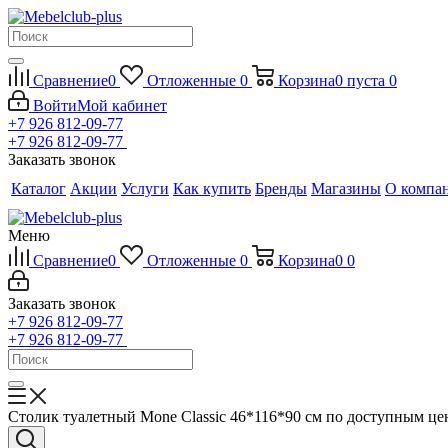
Сравнение
0
Отложенные
0
Корзина
0
пуста
0
Войти
Мой кабинет
+7 926 812-09-77
+7 926 812-09-77
Заказать звонок
Каталог
Акции
Услуги
Как купить
Бренды
Магазины
О компа
Меню
Сравнение
0
Отложенные
0
Корзина
0
0
Заказать звонок
+7 926 812-09-77
+7 926 812-09-77
Столик туалетный Mone Classic 46*116*90 см по доступным це