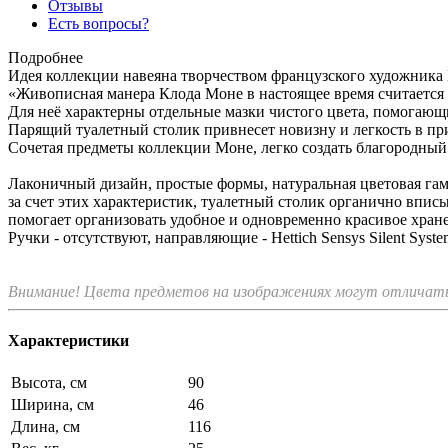
Отзывы
Есть вопросы?
Подробнее
Идея коллекции навеяна творчеством французского художника
«Живописная манера Клода Моне в настоящее время считается 
Для неё характерны отдельные мазки чистого цвета, помогающ
Парящий туалетный столик привнесет новизну и легкость в п
Сочетая предметы коллекции Моне, легко создать благородный
Лаконичный дизайн, простые формы, натуральная цветовая гам
за счет этих характеристик, туалетный столик органично впис
помогает организовать удобное и одновременно красивое хран
Ручки - отсутствуют, направляющие - Hettich Sensys Silent Sys
Внимание! Цвета предметов на изображениях могут отличатьс
Характеристики
Высота, см
90
Ширина, см
46
Длина, см
116