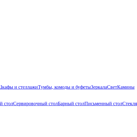
кафы и стеллажи
Тумбы, комоды и буфеты
Зеркала
Свет
Камины
й стол
Сервировочный стол
Барный стол
Письменный стол
Стекля