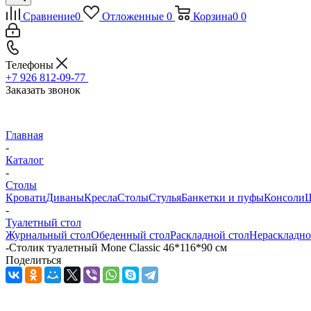
Сравнение
0
Отложенные
0
Корзина
0
0
Телефоны
+7 926 812-09-77
Заказать звонок
Главная
-
Каталог
-
Столы
Кровати
Диваны
Кресла
Столы
Стулья
Банкетки и пуфы
Консоли
Ш
-
Туалетный стол
Журнальный стол
Обеденный стол
Раскладной стол
Нераскладно
-
Столик туалетный Mone Classic 46*116*90 см
Поделиться