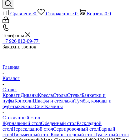
Сравнение
0
Отложенные
0
Корзина
0
0
Телефоны
+7 926 812-09-77
Заказать звонок
Главная
-
Каталог
-
Столы
Кровати
Диваны
Кресла
Столы
Стулья
Банкетки и
пуфы
Консоли
Шкафы и стеллажи
Тумбы, комоды и
буфеты
Зеркала
Свет
Камины
-
Стеклянный стол
Журнальный стол
Обеденный стол
Раскладной
стол
Нераскладной стол
Сервировочный стол
Барный
стол
Письменный стол
Компьютерный стол
Туалетный стол