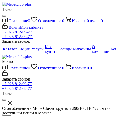
Сравнение
0
Отложенные
0
Корзина
0
пуста
0
Войти
Мой кабинет
+7 926 812-09-77
+7 926 812-09-77
Заказать звонок
Как
О
Каталог
Акции
Услуги
Бренды
Магазины
Ко
купить
компании
Меню
Сравнение
0
Отложенные
0
Корзина
0
0
Заказать звонок
+7 926 812-09-77
+7 926 812-09-77
Стол обеденный Mone Classic круглый d90/100/110*77 см по
доступным ценам в Москве