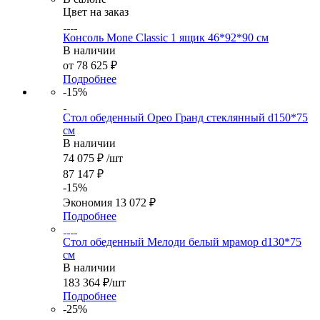
Цвет на заказ
Консоль Mone Classic 1 ящик 46*92*90 см
В наличии
от
78 625 ₽
Подробнее
-15%
Стол обеденный Орео Гранд стеклянный d150*75
см
В наличии
74 075
₽
/шт
87 147
₽
-
15
%
Экономия
13 072
₽
Подробнее
Стол обеденный Мелоди белый мрамор d130*75
см
В наличии
183 364
₽
/шт
Подробнее
-25%