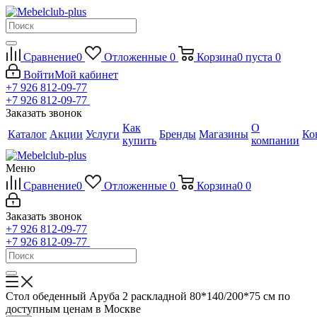
Сравнение
0
Отложенные
0
Корзина
0
пуста
0
Войти
Мой кабинет
+7 926 812-09-77
+7 926 812-09-77
Заказать звонок
Как
О
Каталог
Акции
Услуги
Бренды
Магазины
Ко
купить
компании
Меню
Сравнение
0
Отложенные
0
Корзина
0
0
Заказать звонок
+7 926 812-09-77
+7 926 812-09-77
Стол обеденный Аруба 2 раскладной 80*140/200*75 см по
доступным ценам в Москве