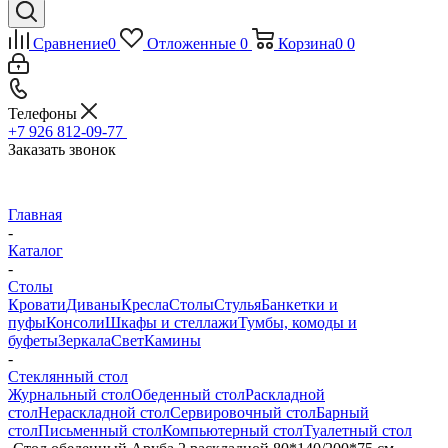
Сравнение
0
Отложенные
0
Корзина
0
0
Телефоны
+7 926 812-09-77
Заказать звонок
Главная
-
Каталог
-
Столы
Кровати
Диваны
Кресла
Столы
Стулья
Банкетки и
пуфы
Консоли
Шкафы и стеллажи
Тумбы, комоды и
буфеты
Зеркала
Свет
Камины
-
Стеклянный стол
Журнальный стол
Обеденный стол
Раскладной
стол
Нераскладной стол
Сервировочный стол
Барный
стол
Письменный стол
Компьютерный стол
Туалетный стол