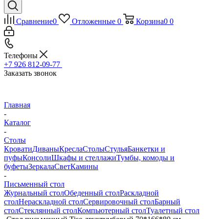
Сравнение
0
Отложенные
0
Корзина
0
0
Телефоны
+7 926 812-09-77
Заказать звонок
Главная
-
Каталог
-
Столы
Кровати
Диваны
Кресла
Столы
Стулья
Банкетки и
пуфы
Консоли
Шкафы и стеллажи
Тумбы, комоды и
буфеты
Зеркала
Свет
Камины
-
Письменный стол
Журнальный стол
Обеденный стол
Раскладной
стол
Нераскладной стол
Сервировочный стол
Барный
стол
Стеклянный стол
Компьютерный стол
Туалетный стол