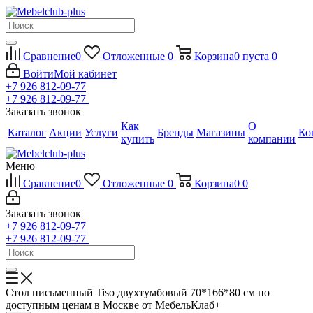
Сравнение
0
Отложенные
0
Корзина
0
пуста
0
Войти
Мой кабинет
+7 926 812-09-77
+7 926 812-09-77
Заказать звонок
Как
О
Каталог
Акции
Услуги
Бренды
Магазины
Ко
купить
компании
Меню
Сравнение
0
Отложенные
0
Корзина
0
0
Заказать звонок
+7 926 812-09-77
+7 926 812-09-77
Стол письменный Tiso двухтумбовый 70*166*80 см по
доступным ценам в Москве от МебельКлаб+