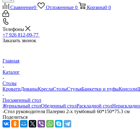
Сравнение
0
Отложенные
0
Корзина
0
0
Телефоны
+7 926 812-09-77
Заказать звонок
Главная
-
Каталог
-
Столы
Кровати
Диваны
Кресла
Столы
Стулья
Банкетки и пуфы
Консоли
Ш
-
Письменный стол
Журнальный стол
Обеденный стол
Раскладной стол
Нераскладно
-
Стол руководителя Палермо 2-х тумбовый 60*150*75.3 см
Поделиться