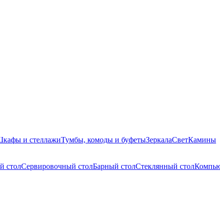
кафы и стеллажи
Тумбы, комоды и буфеты
Зеркала
Свет
Камины
й стол
Сервировочный стол
Барный стол
Стеклянный стол
Компью