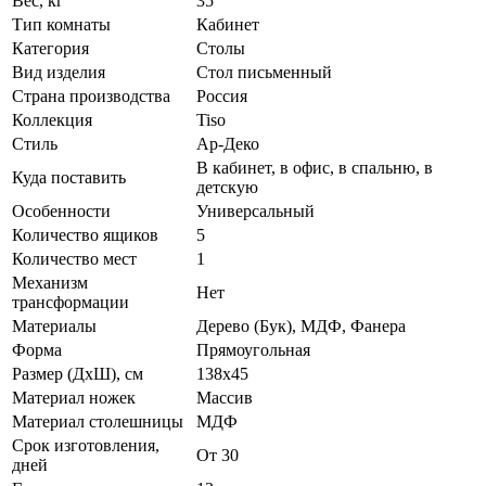
Вес, кг
35
Тип комнаты
Кабинет
Категория
Столы
Вид изделия
Стол письменный
Страна производства
Россия
Коллекция
Tiso
Стиль
Ар-Деко
В кабинет, в офис, в спальню, в
Куда поставить
детскую
Особенности
Универсальный
Количество ящиков
5
Количество мест
1
Механизм
Нет
трансформации
Материалы
Дерево (Бук), МДФ, Фанера
Форма
Прямоугольная
Размер (ДхШ), см
138х45
Материал ножек
Массив
Материал столешницы
МДФ
Срок изготовления,
От 30
дней