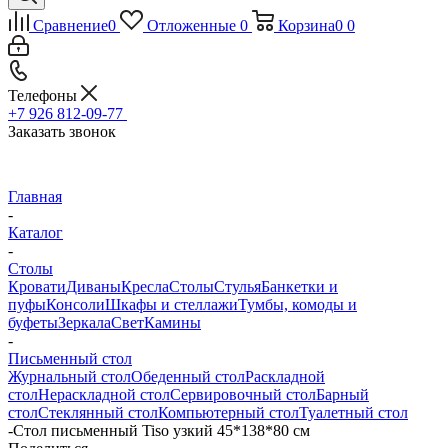
Сравнение
0
Отложенные
0
Корзина
0
0
Телефоны
+7 926 812-09-77
Заказать звонок
Главная
-
Каталог
-
Столы
Кровати
Диваны
Кресла
Столы
Стулья
Банкетки и
пуфы
Консоли
Шкафы и стеллажи
Тумбы, комоды и
буфеты
Зеркала
Свет
Камины
-
Письменный стол
Журнальный стол
Обеденный стол
Раскладной
стол
Нераскладной стол
Сервировочный стол
Барный
стол
Стеклянный стол
Компьютерный стол
Туалетный стол
-
Стол письменный Tiso узкий 45*138*80 см