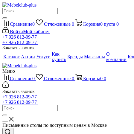
Сравнение
0
Отложенные
0
Корзина
0
пуста
0
Войти
Мой кабинет
+7 926 812-09-77
+7 926 812-09-77
Заказать звонок
Как
О
Каталог
Акции
Услуги
Бренды
Магазины
Ко
купить
компании
Меню
Сравнение
0
Отложенные
0
Корзина
0
0
Заказать звонок
+7 926 812-09-77
+7 926 812-09-77
Письменные столы по доступным ценам в Москве