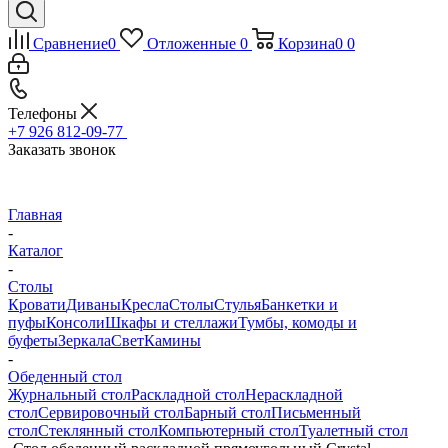
Сравнение
0
Отложенные
0
Корзина
0
0
Телефоны
+7 926 812-09-77
Заказать звонок
Главная
-
Каталог
-
Столы
Кровати
Диваны
Кресла
Столы
Стулья
Банкетки и
пуфы
Консоли
Шкафы и стеллажи
Тумбы, комоды и
буфеты
Зеркала
Свет
Камины
-
Обеденный стол
Журнальный стол
Раскладной стол
Нераскладной
стол
Сервировочный стол
Барный стол
Письменный
стол
Стеклянный стол
Компьютерный стол
Туалетный стол