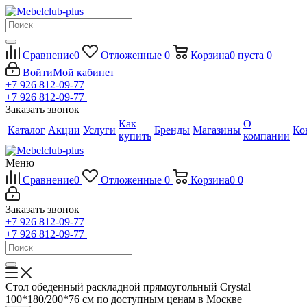
Сравнение
0
Отложенные
0
Корзина
0
пуста
0
Войти
Мой кабинет
+7 926 812-09-77
+7 926 812-09-77
Заказать звонок
Как
О
Каталог
Акции
Услуги
Бренды
Магазины
Ко
купить
компании
Меню
Сравнение
0
Отложенные
0
Корзина
0
0
Заказать звонок
+7 926 812-09-77
+7 926 812-09-77
Стол обеденный раскладной прямоугольный Crystal
100*180/200*76 см по доступным ценам в Москве