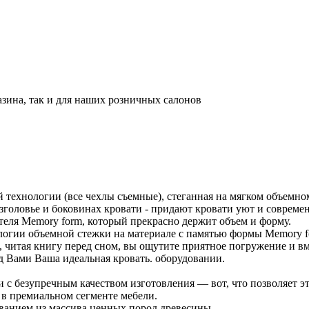
азина, так и для наших розничных салонов
технологии (все чехлы съемные), стеганная на мягком объемно
головье и боковинах кровати - придают кровати уют и совреме
теля Memory form, который прекрасно держит объем и форму.
логии объемной стежки на материале с памятью формы Memory fo
, читая книгу перед сном, вы ощутите приятное погружение и вм
 Вами Ваша идеальная кровать. оборудовании.
 безупречным качеством изготовления — вот, что позволяет эт
в премиальном сегменте мебели.
анием из массива ценных пород древесины.