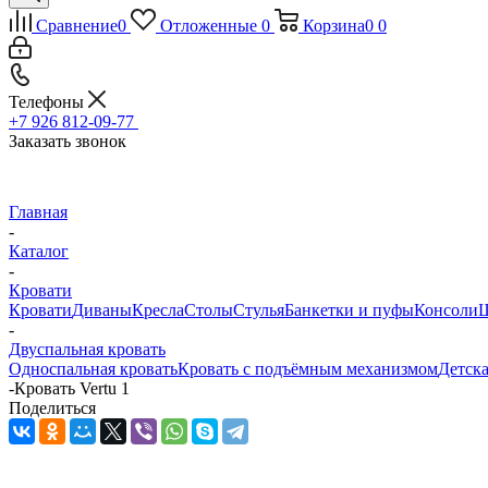
Сравнение
0
Отложенные
0
Корзина
0
0
Телефоны
+7 926 812-09-77
Заказать звонок
Главная
-
Каталог
-
Кровати
Кровати
Диваны
Кресла
Столы
Стулья
Банкетки и пуфы
Консоли
Ш
-
Двуспальная кровать
Односпальная кровать
Кровать с подъёмным механизмом
Детска
-
Кровать Vertu 1
Поделиться