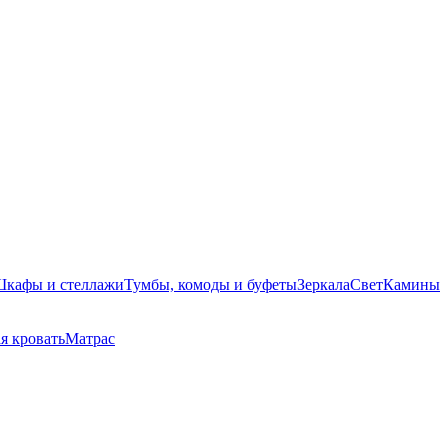
кафы и стеллажи
Тумбы, комоды и буфеты
Зеркала
Свет
Камины
я кровать
Матрас