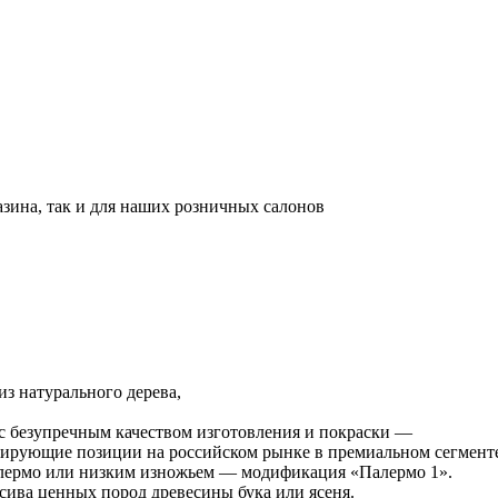
азина, так и для наших розничных салонов
з натурального дерева,
с безупречным качеством изготовления и покраски —
лидирующие позиции на российском рынке в премиальном сегмент
лермо или низким изножьем — модификация «Палермо 1».
ива ценных пород древесины бука или ясеня.