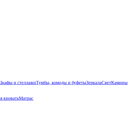
кафы и стеллажи
Тумбы, комоды и буфеты
Зеркала
Свет
Камины
я кровать
Матрас