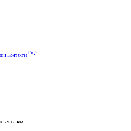
Ещё
нии
Контакты
упным ценам