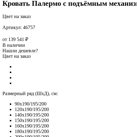
Кровать Палермо с подъёмным механи
Цвет на заказ
Артикул:
46757
от
139 541 ₽
В наличии
Нашли дешевле?
Цвет на заказ
Размерный ряд (ШхД), см:
90x190/195/200
120x190/195/200
140x190/195/200
150x190/195/200
160x190/195/200
180x190/195/200
200x190/195/200