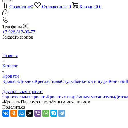
Сравнение
0
Отложенные
0
Корзина
0
0
Телефоны
+7 926 812-09-77
Заказать звонок
Главная
-
Каталог
-
Кровати
Кровати
Диваны
Кресла
Столы
Стулья
Банкетки и пуфы
Консоли
Ш
-
Двуспальная кровать
Односпальная кровать
Кровать с подъёмным механизмом
Детска
-
Кровать Палермо с подъёмным механизмом
Поделиться