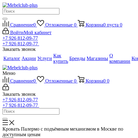
Сравнение
0
Отложенные
0
Корзина
0
пуста
0
Войти
Мой кабинет
+7 926 812-09-77
+7 926 812-09-77
Заказать звонок
Как
О
Каталог
Акции
Услуги
Бренды
Магазины
Ко
купить
компании
Меню
Сравнение
0
Отложенные
0
Корзина
0
0
Заказать звонок
+7 926 812-09-77
+7 926 812-09-77
Кровать Палермо с подъёмным механизмом в Москве по
доступным ценам