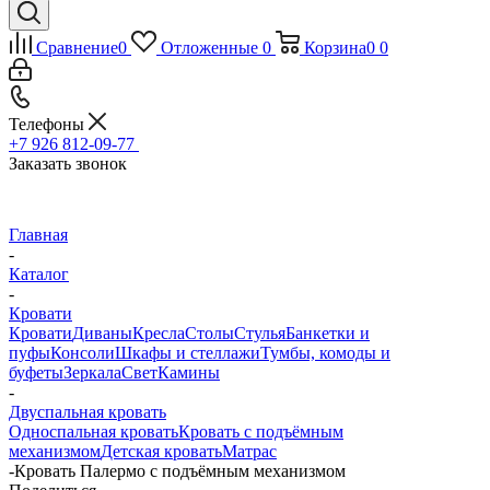
Сравнение
0
Отложенные
0
Корзина
0
0
Телефоны
+7 926 812-09-77
Заказать звонок
Главная
-
Каталог
-
Кровати
Кровати
Диваны
Кресла
Столы
Стулья
Банкетки и
пуфы
Консоли
Шкафы и стеллажи
Тумбы, комоды и
буфеты
Зеркала
Свет
Камины
-
Двуспальная кровать
Односпальная кровать
Кровать с подъёмным
механизмом
Детская кровать
Матрас
-
Кровать Палермо с подъёмным механизмом