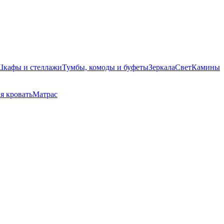
кафы и стеллажи
Тумбы, комоды и буфеты
Зеркала
Свет
Камины
я кровать
Матрас