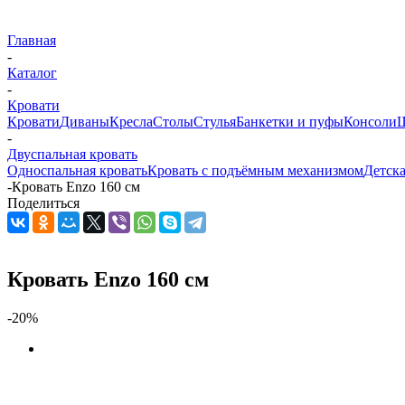
Главная
-
Каталог
-
Кровати
Кровати
Диваны
Кресла
Столы
Стулья
Банкетки и пуфы
Консоли
Ш
-
Двуспальная кровать
Односпальная кровать
Кровать с подъёмным механизмом
Детска
-
Кровать Enzo 160 см
Поделиться
Кровать Enzo 160 см
-20%