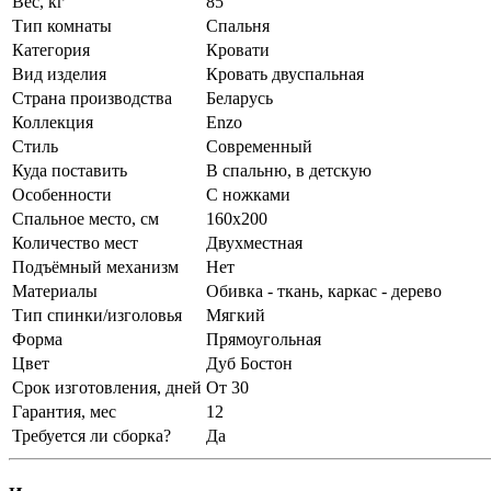
Вес, кг
85
Тип комнаты
Спальня
Категория
Кровати
Вид изделия
Кровать двуспальная
Страна производства
Беларусь
Коллекция
Enzo
Стиль
Современный
Куда поставить
В спальню, в детскую
Особенности
С ножками
Спальное место, см
160х200
Количество мест
Двухместная
Подъёмный механизм
Нет
Материалы
Обивка - ткань, каркас - дерево
Тип спинки/изголовья
Мягкий
Форма
Прямоугольная
Цвет
Дуб Бостон
Срок изготовления, дней
От 30
Гарантия, мес
12
Требуется ли сборка?
Да