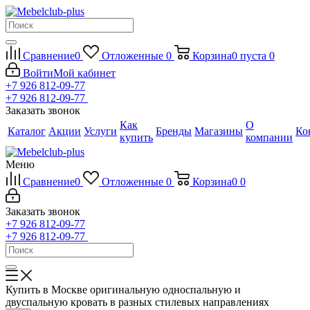
Сравнение
0
Отложенные
0
Корзина
0
пуста
0
Войти
Мой кабинет
+7 926 812-09-77
+7 926 812-09-77
Заказать звонок
Как
О
Каталог
Акции
Услуги
Бренды
Магазины
Ко
купить
компании
Меню
Сравнение
0
Отложенные
0
Корзина
0
0
Заказать звонок
+7 926 812-09-77
+7 926 812-09-77
Купить в Москве оригинальную односпальную и
двуспальную кровать в разных стилевых направлениях