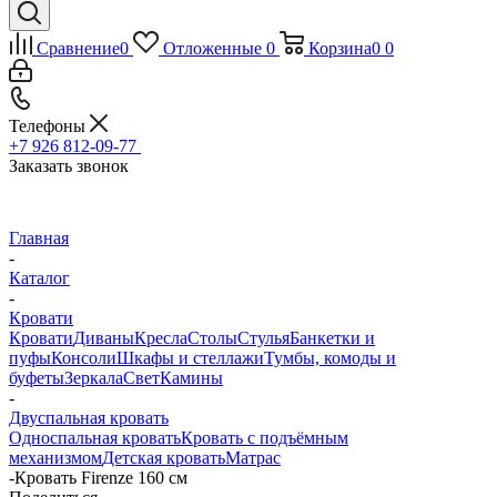
Сравнение
0
Отложенные
0
Корзина
0
0
Телефоны
+7 926 812-09-77
Заказать звонок
Главная
-
Каталог
-
Кровати
Кровати
Диваны
Кресла
Столы
Стулья
Банкетки и
пуфы
Консоли
Шкафы и стеллажи
Тумбы, комоды и
буфеты
Зеркала
Свет
Камины
-
Двуспальная кровать
Односпальная кровать
Кровать с подъёмным
механизмом
Детская кровать
Матрас
-
Кровать Firenze 160 см