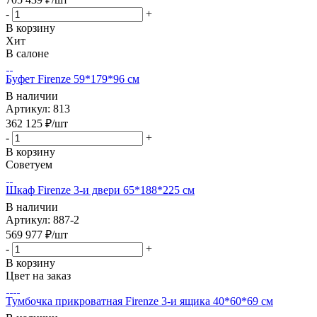
-
+
В корзину
Хит
В салоне
Буфет Firenze 59*179*96 см
В наличии
Артикул: 813
362 125
₽
/шт
-
+
В корзину
Советуем
Шкаф Firenze 3-и двери 65*188*225 см
В наличии
Артикул: 887-2
569 977
₽
/шт
-
+
В корзину
Цвет на заказ
Тумбочка прикроватная Firenze 3-и ящика 40*60*69 см