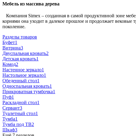
Мебель из массива дерева
Компания Simex – созданная в самой продуктивной зоне меб
корнями она уходит в далекое прошлое и продолжает вековые т
поколение.
Разделы товаров
Буфет
1
Витрина
3
Двуспальная кровать
2
Детская кровать
1
Комод
2
Настенное зеркало
1
Настольное зеркало
1
Обеденный стол
1
Односпальная кровать
1
Прикроватная тумбочка
1
Пуф
1
Раскладной стол
1
Сервант
3
Туалетный стол
1
Тумба
1
Тумба под ТВ
2
Шкаф
3
Ещё 7 разделов