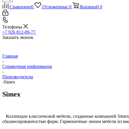
Сравнение
0
Отложенные
0
Корзина
0
0
Телефоны
+7 926 812-09-77
Заказать звонок
Главная
-
Справочная информация
-
Производители
-
Simex
Simex
Коллекции классической мебели, созданные компанией Simex дл
сбалансированностью форм. Гармоничные линии мебели из мас