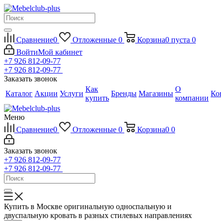
Сравнение
0
Отложенные
0
Корзина
0
пуста
0
Войти
Мой кабинет
+7 926 812-09-77
+7 926 812-09-77
Заказать звонок
Как
О
Каталог
Акции
Услуги
Бренды
Магазины
Ко
купить
компании
Меню
Сравнение
0
Отложенные
0
Корзина
0
0
Заказать звонок
+7 926 812-09-77
+7 926 812-09-77
Купить в Москве оригинальную односпальную и
двуспальную кровать в разных стилевых направлениях