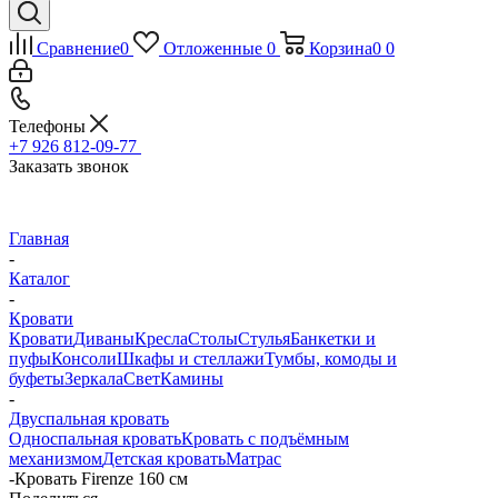
Сравнение
0
Отложенные
0
Корзина
0
0
Телефоны
+7 926 812-09-77
Заказать звонок
Главная
-
Каталог
-
Кровати
Кровати
Диваны
Кресла
Столы
Стулья
Банкетки и
пуфы
Консоли
Шкафы и стеллажи
Тумбы, комоды и
буфеты
Зеркала
Свет
Камины
-
Двуспальная кровать
Односпальная кровать
Кровать с подъёмным
механизмом
Детская кровать
Матрас
-
Кровать Firenze 160 см