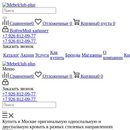
Сравнение
0
Отложенные
0
Корзина
0
пуста
0
Войти
Мой кабинет
+7 926 812-09-77
+7 926 812-09-77
Заказать звонок
Как
О
Каталог
Акции
Услуги
Бренды
Магазины
Ко
купить
компании
Меню
Сравнение
0
Отложенные
0
Корзина
0
0
Заказать звонок
+7 926 812-09-77
+7 926 812-09-77
Купить в Москве оригинальную односпальную и
двуспальную кровать в разных стилевых направлениях