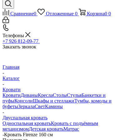
Сравнение
0
Отложенные
0
Корзина
0
0
Телефоны
+7 926 812-09-77
Заказать звонок
Главная
-
Каталог
-
Кровати
Кровати
Диваны
Кресла
Столы
Стулья
Банкетки и
пуфы
Консоли
Шкафы и стеллажи
Тумбы, комоды и
буфеты
Зеркала
Свет
Камины
-
Двуспальная кровать
Односпальная кровать
Кровать с подъёмным
механизмом
Детская кровать
Матрас
-
Кровать Firenze 160 см