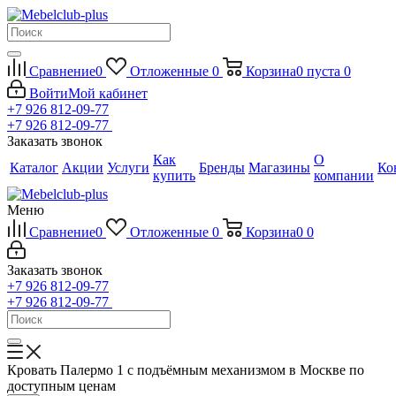
Сравнение
0
Отложенные
0
Корзина
0
пуста
0
Войти
Мой кабинет
+7 926 812-09-77
+7 926 812-09-77
Заказать звонок
Как
О
Каталог
Акции
Услуги
Бренды
Магазины
Ко
купить
компании
Меню
Сравнение
0
Отложенные
0
Корзина
0
0
Заказать звонок
+7 926 812-09-77
+7 926 812-09-77
Кровать Палермо 1 с подъёмным механизмом в Москве по
доступным ценам