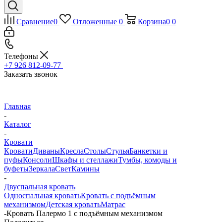
Сравнение
0
Отложенные
0
Корзина
0
0
Телефоны
+7 926 812-09-77
Заказать звонок
Главная
-
Каталог
-
Кровати
Кровати
Диваны
Кресла
Столы
Стулья
Банкетки и
пуфы
Консоли
Шкафы и стеллажи
Тумбы, комоды и
буфеты
Зеркала
Свет
Камины
-
Двуспальная кровать
Односпальная кровать
Кровать с подъёмным
механизмом
Детская кровать
Матрас
-
Кровать Палермо 1 с подъёмным механизмом