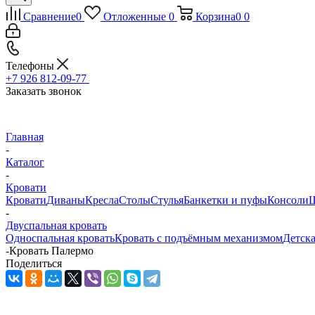
Сравнение
0
Отложенные
0
Корзина
0
0
Телефоны
+7 926 812-09-77
Заказать звонок
Главная
-
Каталог
-
Кровати
Кровати
Диваны
Кресла
Столы
Стулья
Банкетки и пуфы
Консоли
Ш
-
Двуспальная кровать
Односпальная кровать
Кровать с подъёмным механизмом
Детска
-
Кровать Палермо
Поделиться