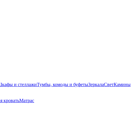
кафы и стеллажи
Тумбы, комоды и буфеты
Зеркала
Свет
Камины
я кровать
Матрас