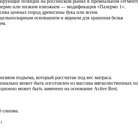
лидирующие позиции на российском рынке в премиальном сегмент
лермо или низким изножьем — модификация «Палермо 1».
ива ценных пород древесины бука или ясеня.
цельносварным основанием и ящиком для хранения белья
ем.
змом подъема, который рассчитан под вес матраса.
ционально может быть изготовлен из массива мягколиственных 
ционно может быть заменено на основание Active Best.
б сонома.
: