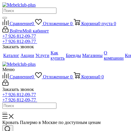
Сравнение
0
Отложенные
0
Корзина
0
пуста
0
Войти
Мой кабинет
+7 926 812-09-77
+7 926 812-09-77
Заказать звонок
Как
О
Каталог
Акции
Услуги
Бренды
Магазины
Ко
купить
компании
Меню
Сравнение
0
Отложенные
0
Корзина
0
0
Заказать звонок
+7 926 812-09-77
+7 926 812-09-77
Кровать Палермо в Москве по доступным ценам