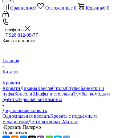
Сравнение
0
Отложенные
0
Корзина
0
0
Телефоны
+7 926 812-09-77
Заказать звонок
Главная
-
Каталог
-
Кровати
Кровати
Диваны
Кресла
Столы
Стулья
Банкетки и
пуфы
Консоли
Шкафы и стеллажи
Тумбы, комоды и
буфеты
Зеркала
Свет
Камины
-
Двуспальная кровать
Односпальная кровать
Кровать с подъёмным
механизмом
Детская кровать
Матрас
-
Кровать Палермо
Поделиться