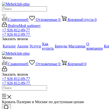
Сравнение
0
Отложенные
0
Корзина
0
пуста
0
Войти
Мой кабинет
+7 926 812-09-77
+7 926 812-09-77
Заказать звонок
Как
О
Каталог
Акции
Услуги
Бренды
Магазины
Ко
купить
компании
Меню
Сравнение
0
Отложенные
0
Корзина
0
0
Заказать звонок
+7 926 812-09-77
+7 926 812-09-77
Кровать Палермо в Москве по доступным ценам