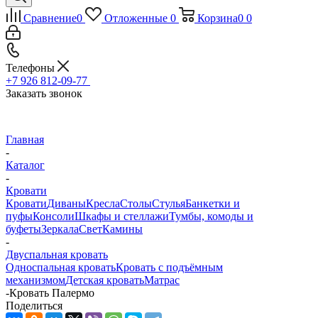
Сравнение
0
Отложенные
0
Корзина
0
0
Телефоны
+7 926 812-09-77
Заказать звонок
Главная
-
Каталог
-
Кровати
Кровати
Диваны
Кресла
Столы
Стулья
Банкетки и
пуфы
Консоли
Шкафы и стеллажи
Тумбы, комоды и
буфеты
Зеркала
Свет
Камины
-
Двуспальная кровать
Односпальная кровать
Кровать с подъёмным
механизмом
Детская кровать
Матрас
-
Кровать Палермо
Поделиться