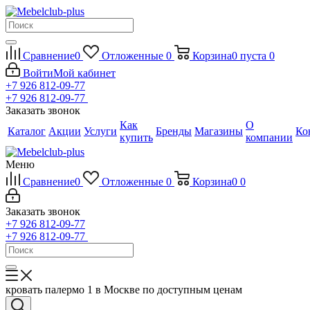
Сравнение
0
Отложенные
0
Корзина
0
пуста
0
Войти
Мой кабинет
+7 926 812-09-77
+7 926 812-09-77
Заказать звонок
Как
О
Каталог
Акции
Услуги
Бренды
Магазины
Ко
купить
компании
Меню
Сравнение
0
Отложенные
0
Корзина
0
0
Заказать звонок
+7 926 812-09-77
+7 926 812-09-77
кровать палермо 1 в Москве по доступным ценам