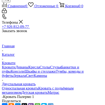
Сравнение
0
Отложенные
0
Корзина
0
0
Телефоны
+7 926 812-09-77
Заказать звонок
Главная
-
Каталог
-
Кровати
Кровати
Диваны
Кресла
Столы
Стулья
Банкетки и
пуфы
Консоли
Шкафы и стеллажи
Тумбы, комоды и
буфеты
Зеркала
Свет
Камины
-
Двуспальная кровать
Односпальная кровать
Кровать с подъёмным
механизмом
Детская кровать
Матрас
-
Кровать Палермо 1
Поделиться