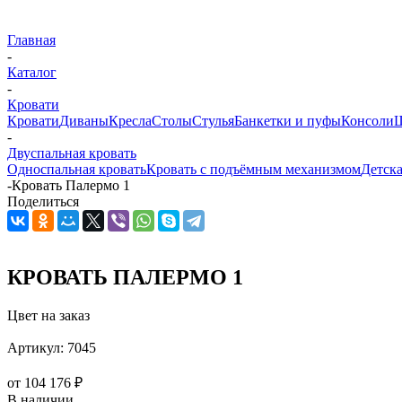
Главная
-
Каталог
-
Кровати
Кровати
Диваны
Кресла
Столы
Стулья
Банкетки и пуфы
Консоли
Ш
-
Двуспальная кровать
Односпальная кровать
Кровать с подъёмным механизмом
Детска
-
Кровать Палермо 1
Поделиться
КРОВАТЬ ПАЛЕРМО 1
Цвет на заказ
Артикул:
7045
от
104 176 ₽
В наличии