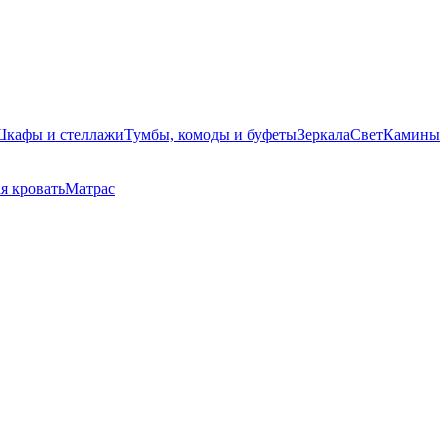
кафы и стеллажи
Тумбы, комоды и буфеты
Зеркала
Свет
Камины
я кровать
Матрас