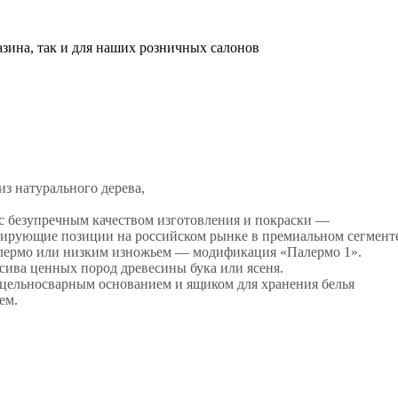
азина, так и для наших розничных салонов
з натурального дерева,
с безупречным качеством изготовления и покраски —
лидирующие позиции на российском рынке в премиальном сегмент
лермо или низким изножьем — модификация «Палермо 1».
ива ценных пород древесины бука или ясеня.
цельносварным основанием и ящиком для хранения белья
ем.