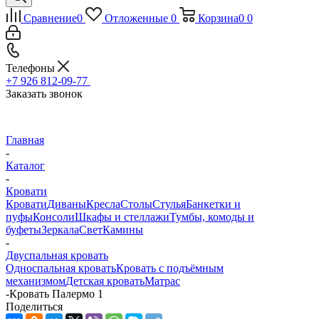
Сравнение
0
Отложенные
0
Корзина
0
0
Телефоны
+7 926 812-09-77
Заказать звонок
Главная
-
Каталог
-
Кровати
Кровати
Диваны
Кресла
Столы
Стулья
Банкетки и
пуфы
Консоли
Шкафы и стеллажи
Тумбы, комоды и
буфеты
Зеркала
Свет
Камины
-
Двуспальная кровать
Односпальная кровать
Кровать с подъёмным
механизмом
Детская кровать
Матрас
-
Кровать Палермо 1
Поделиться