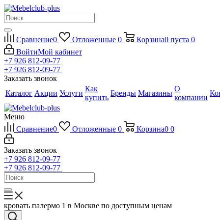
Сравнение
0
Отложенные
0
Корзина
0
пуста
0
Войти
Мой кабинет
+7 926 812-09-77
+7 926 812-09-77
Заказать звонок
Как
О
Каталог
Акции
Услуги
Бренды
Магазины
Ко
купить
компании
Меню
Сравнение
0
Отложенные
0
Корзина
0
0
Заказать звонок
+7 926 812-09-77
+7 926 812-09-77
кровать палермо 1 в Москве по доступным ценам