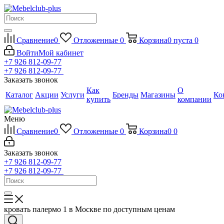
Сравнение
0
Отложенные
0
Корзина
0
пуста
0
Войти
Мой кабинет
+7 926 812-09-77
+7 926 812-09-77
Заказать звонок
Как
О
Каталог
Акции
Услуги
Бренды
Магазины
Ко
купить
компании
Меню
Сравнение
0
Отложенные
0
Корзина
0
0
Заказать звонок
+7 926 812-09-77
+7 926 812-09-77
кровать палермо 1 в Москве по доступным ценам