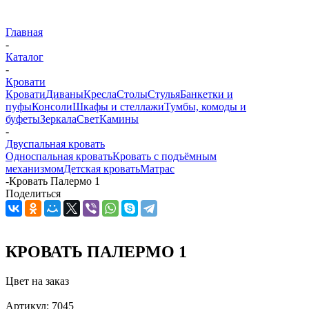
Главная
-
Каталог
-
Кровати
Кровати
Диваны
Кресла
Столы
Стулья
Банкетки и
пуфы
Консоли
Шкафы и стеллажи
Тумбы, комоды и
буфеты
Зеркала
Свет
Камины
-
Двуспальная кровать
Односпальная кровать
Кровать с подъёмным
механизмом
Детская кровать
Матрас
-
Кровать Палермо 1
Поделиться
КРОВАТЬ ПАЛЕРМО 1
Цвет на заказ
Артикул:
7045