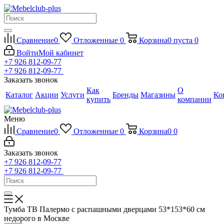
Сравнение
0
Отложенные
0
Корзина
0
пуста
0
Войти
Мой кабинет
+7 926 812-09-77
+7 926 812-09-77
Заказать звонок
Как
О
Каталог
Акции
Услуги
Бренды
Магазины
Ко
купить
компании
Меню
Сравнение
0
Отложенные
0
Корзина
0
0
Заказать звонок
+7 926 812-09-77
+7 926 812-09-77
Тумба ТВ Палермо с распашными дверцами 53*153*60 см
недорого в Москве