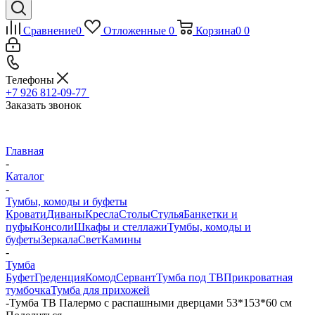
Сравнение
0
Отложенные
0
Корзина
0
0
Телефоны
+7 926 812-09-77
Заказать звонок
Главная
-
Каталог
-
Тумбы, комоды и буфеты
Кровати
Диваны
Кресла
Столы
Стулья
Банкетки и
пуфы
Консоли
Шкафы и стеллажи
Тумбы, комоды и
буфеты
Зеркала
Свет
Камины
-
Тумба
Буфет
Греденция
Комод
Сервант
Тумба под ТВ
Прикроватная
тумбочка
Тумба для прихожей
-
Тумба ТВ Палермо с распашными дверцами 53*153*60 см