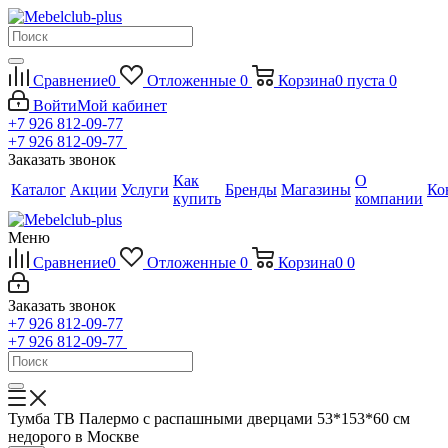
Сравнение
0
Отложенные
0
Корзина
0
пуста
0
Войти
Мой кабинет
+7 926 812-09-77
+7 926 812-09-77
Заказать звонок
Как
О
Каталог
Акции
Услуги
Бренды
Магазины
Ко
купить
компании
Меню
Сравнение
0
Отложенные
0
Корзина
0
0
Заказать звонок
+7 926 812-09-77
+7 926 812-09-77
Тумба ТВ Палермо с распашными дверцами 53*153*60 см
недорого в Москве