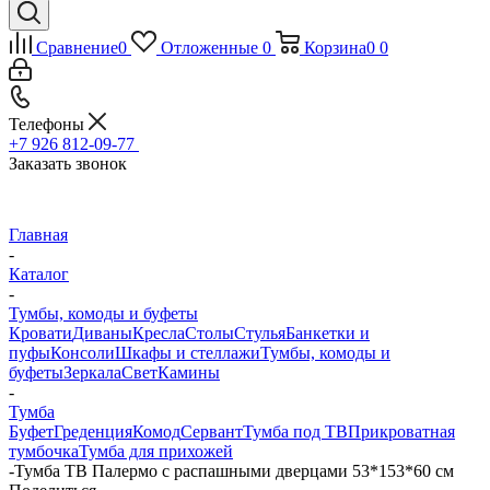
Сравнение
0
Отложенные
0
Корзина
0
0
Телефоны
+7 926 812-09-77
Заказать звонок
Главная
-
Каталог
-
Тумбы, комоды и буфеты
Кровати
Диваны
Кресла
Столы
Стулья
Банкетки и
пуфы
Консоли
Шкафы и стеллажи
Тумбы, комоды и
буфеты
Зеркала
Свет
Камины
-
Тумба
Буфет
Греденция
Комод
Сервант
Тумба под ТВ
Прикроватная
тумбочка
Тумба для прихожей
-
Тумба ТВ Палермо с распашными дверцами 53*153*60 см