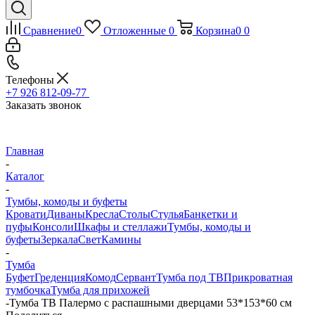
Сравнение
0
Отложенные
0
Корзина
0
0
Телефоны
+7 926 812-09-77
Заказать звонок
Главная
-
Каталог
-
Тумбы, комоды и буфеты
Кровати
Диваны
Кресла
Столы
Стулья
Банкетки и
пуфы
Консоли
Шкафы и стеллажи
Тумбы, комоды и
буфеты
Зеркала
Свет
Камины
-
Тумба
Буфет
Греденция
Комод
Сервант
Тумба под ТВ
Прикроватная
тумбочка
Тумба для прихожей
-
Тумба ТВ Палермо с распашными дверцами 53*153*60 см