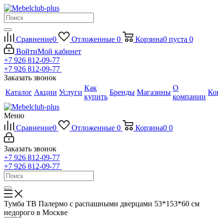
Сравнение
0
Отложенные
0
Корзина
0
пуста
0
Войти
Мой кабинет
+7 926 812-09-77
+7 926 812-09-77
Заказать звонок
Как
О
Каталог
Акции
Услуги
Бренды
Магазины
Ко
купить
компании
Меню
Сравнение
0
Отложенные
0
Корзина
0
0
Заказать звонок
+7 926 812-09-77
+7 926 812-09-77
Тумба ТВ Палермо с распашными дверцами 53*153*60 см
недорого в Москве