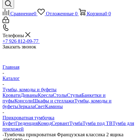
Сравнение
0
Отложенные
0
Корзина
0
0
Телефоны
+7 926 812-09-77
Заказать звонок
Главная
-
Каталог
-
Тумбы, комоды и буфеты
Кровати
Диваны
Кресла
Столы
Стулья
Банкетки и
пуфы
Консоли
Шкафы и стеллажи
Тумбы, комоды и
буфеты
Зеркала
Свет
Камины
-
Прикроватная тумбочка
Буфет
Греденция
Комод
Сервант
Тумба
Тумба под ТВ
Тумба для
прихожей
-
Тумбочка прикроватная Французская классика 2 ящика