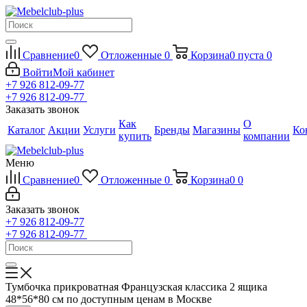
Сравнение
0
Отложенные
0
Корзина
0
пуста
0
Войти
Мой кабинет
+7 926 812-09-77
+7 926 812-09-77
Заказать звонок
Как
О
Каталог
Акции
Услуги
Бренды
Магазины
Ко
купить
компании
Меню
Сравнение
0
Отложенные
0
Корзина
0
0
Заказать звонок
+7 926 812-09-77
+7 926 812-09-77
Тумбочка прикроватная Французская классика 2 ящика
48*56*80 см по доступным ценам в Москве