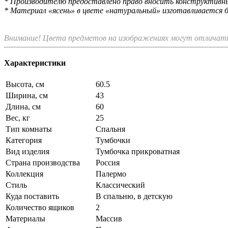
* Производителю предоставлено право вносить конструктивные
* Материал «ясень» в цвете «натуральный» изготавливается б
Внимание! Цвета предметов на изображениях могут отличатьс
Характеристики
Высота, см
60.5
Ширина, см
43
Длина, см
60
Вес, кг
25
Тип комнаты
Спальня
Категория
Тумбочки
Вид изделия
Тумбочка прикроватная
Страна производства
Россия
Коллекция
Палермо
Стиль
Классический
Куда поставить
В спальню, в детскую
Количество ящиков
2
Материалы
Массив