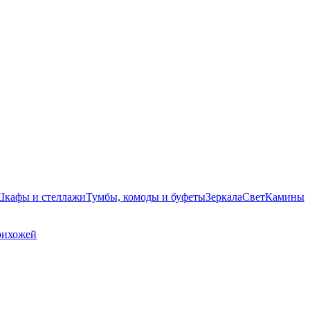
кафы и стеллажи
Тумбы, комоды и буфеты
Зеркала
Свет
Камины
рихожей