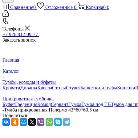
Сравнение
0
Отложенные
0
Корзина
0
0
Телефоны
+7 926 812-09-77
Заказать звонок
Главная
-
Каталог
-
Тумбы, комоды и буфеты
Кровати
Диваны
Кресла
Столы
Стулья
Банкетки и пуфы
Консоли
Ш
-
Прикроватная тумбочка
Буфет
Греденция
Комод
Сервант
Тумба
Тумба под ТВ
Тумба для п
-
Тумба прикроватная Палермо 43*60*60.5 см
Поделиться