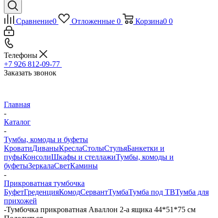
Сравнение
0
Отложенные
0
Корзина
0
0
Телефоны
+7 926 812-09-77
Заказать звонок
Главная
-
Каталог
-
Тумбы, комоды и буфеты
Кровати
Диваны
Кресла
Столы
Стулья
Банкетки и
пуфы
Консоли
Шкафы и стеллажи
Тумбы, комоды и
буфеты
Зеркала
Свет
Камины
-
Прикроватная тумбочка
Буфет
Греденция
Комод
Сервант
Тумба
Тумба под ТВ
Тумба для
прихожей
-
Тумбочка прикроватная Аваллон 2-а ящика 44*51*75 см