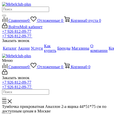
Сравнение
0
Отложенные
0
Корзина
0
пуста
0
Войти
Мой кабинет
+7 926 812-09-77
+7 926 812-09-77
Заказать звонок
Как
О
Каталог
Акции
Услуги
Бренды
Магазины
Ко
купить
компании
Меню
Сравнение
0
Отложенные
0
Корзина
0
0
Заказать звонок
+7 926 812-09-77
+7 926 812-09-77
Тумбочка прикроватная Аваллон 2-а ящика 44*51*75 см по
доступным ценам в Москве