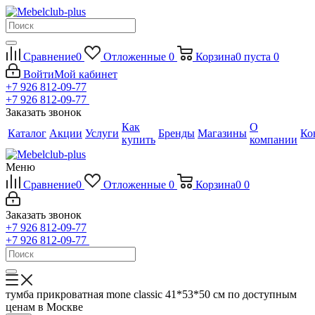
Сравнение
0
Отложенные
0
Корзина
0
пуста
0
Войти
Мой кабинет
+7 926 812-09-77
+7 926 812-09-77
Заказать звонок
Как
О
Каталог
Акции
Услуги
Бренды
Магазины
Ко
купить
компании
Меню
Сравнение
0
Отложенные
0
Корзина
0
0
Заказать звонок
+7 926 812-09-77
+7 926 812-09-77
тумба прикроватная mone classic 41*53*50 см по доступным
ценам в Москве