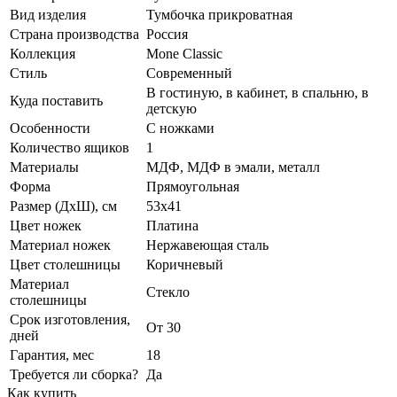
Вид изделия
Тумбочка прикроватная
Страна производства
Россия
Коллекция
Mone Classic
Стиль
Современный
В гостиную, в кабинет, в спальню, в
Куда поставить
детскую
Особенности
С ножками
Количество ящиков
1
Материалы
МДФ, МДФ в эмали, металл
Форма
Прямоугольная
Размер (ДхШ), см
53х41
Цвет ножек
Платина
Материал ножек
Нержавеющая сталь
Цвет столешницы
Коричневый
Материал
Стекло
столешницы
Срок изготовления,
От 30
дней
Гарантия, мес
18
Требуется ли сборка?
Да
Как купить