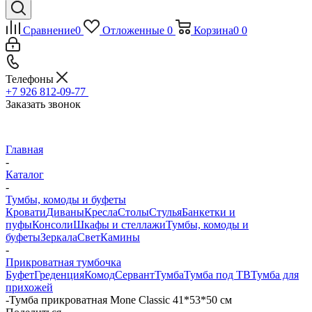
Сравнение
0
Отложенные
0
Корзина
0
0
Телефоны
+7 926 812-09-77
Заказать звонок
Главная
-
Каталог
-
Тумбы, комоды и буфеты
Кровати
Диваны
Кресла
Столы
Стулья
Банкетки и
пуфы
Консоли
Шкафы и стеллажи
Тумбы, комоды и
буфеты
Зеркала
Свет
Камины
-
Прикроватная тумбочка
Буфет
Греденция
Комод
Сервант
Тумба
Тумба под ТВ
Тумба для
прихожей
-
Тумба прикроватная Mone Classic 41*53*50 см