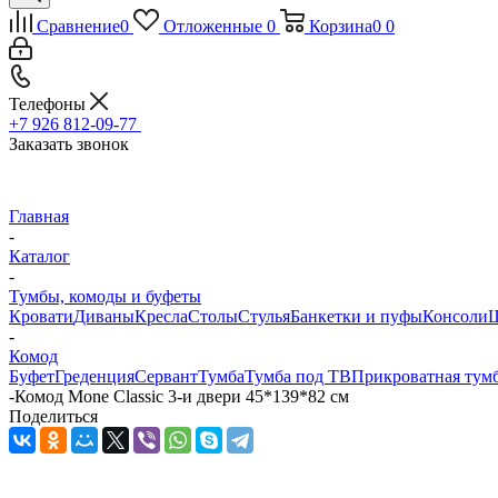
Сравнение
0
Отложенные
0
Корзина
0
0
Телефоны
+7 926 812-09-77
Заказать звонок
Главная
-
Каталог
-
Тумбы, комоды и буфеты
Кровати
Диваны
Кресла
Столы
Стулья
Банкетки и пуфы
Консоли
Ш
-
Комод
Буфет
Греденция
Сервант
Тумба
Тумба под ТВ
Прикроватная тум
-
Комод Mone Classic 3-и двери 45*139*82 см
Поделиться