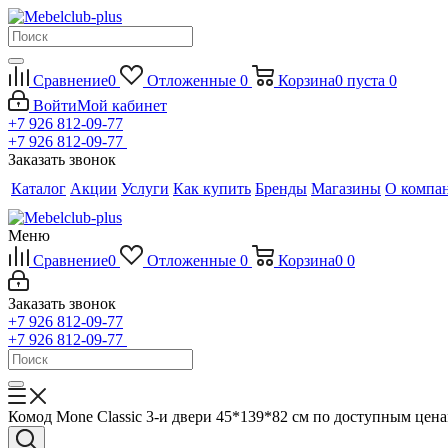
Сравнение
0
Отложенные
0
Корзина
0
пуста
0
Войти
Мой кабинет
+7 926 812-09-77
+7 926 812-09-77
Заказать звонок
Каталог
Акции
Услуги
Как купить
Бренды
Магазины
О компа
Меню
Сравнение
0
Отложенные
0
Корзина
0
0
Заказать звонок
+7 926 812-09-77
+7 926 812-09-77
Комод Mone Classic 3-и двери 45*139*82 см по доступным цен