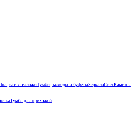
кафы и стеллажи
Тумбы, комоды и буфеты
Зеркала
Свет
Камины
бочка
Тумба для прихожей