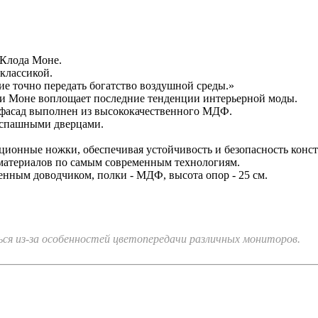
 Клода Моне.
классикой.
ие точно передать богатство воздушной среды.»
и Моне воплощает последние тенденции интерьерной моды.
фасад выполнен из высококачественного МДФ.
распашными дверцами.
ционные ножки, обеспечивая устойчивость и безопасность конст
материалов по самым современным технологиям.
троенным доводчиком, полки - МДФ, высота опор - 25 см.
я из-за особенностей цветопередачи различных мониторов.