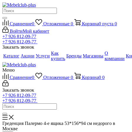
Сравнение
0
Отложенные
0
Корзина
0
пуста
0
Войти
Мой кабинет
+7 926 812-09-77
+7 926 812-09-77
Заказать звонок
Как
О
Каталог
Акции
Услуги
Бренды
Магазины
Ко
купить
компании
Меню
Сравнение
0
Отложенные
0
Корзина
0
0
Заказать звонок
+7 926 812-09-77
+7 926 812-09-77
Греденция Палермо 4-е ящика 53*156*94 см недорого в
Москве