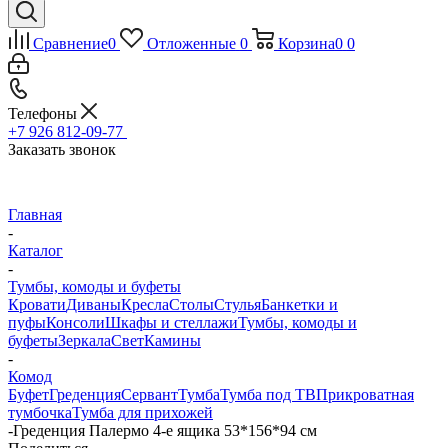
Сравнение
0
Отложенные
0
Корзина
0
0
Телефоны
+7 926 812-09-77
Заказать звонок
Главная
-
Каталог
-
Тумбы, комоды и буфеты
Кровати
Диваны
Кресла
Столы
Стулья
Банкетки и
пуфы
Консоли
Шкафы и стеллажи
Тумбы, комоды и
буфеты
Зеркала
Свет
Камины
-
Комод
Буфет
Греденция
Сервант
Тумба
Тумба под ТВ
Прикроватная
тумбочка
Тумба для прихожей
-
Греденция Палермо 4-е ящика 53*156*94 см